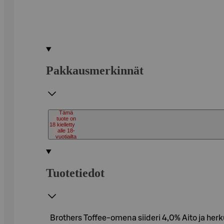
Pakkausmerkinnät
Tämä
tuote on
18
kielletty
alle 18-
vuotiailta
Tuotetiedot
Brothers Toffee-omena siideri 4,0% Aito ja herku