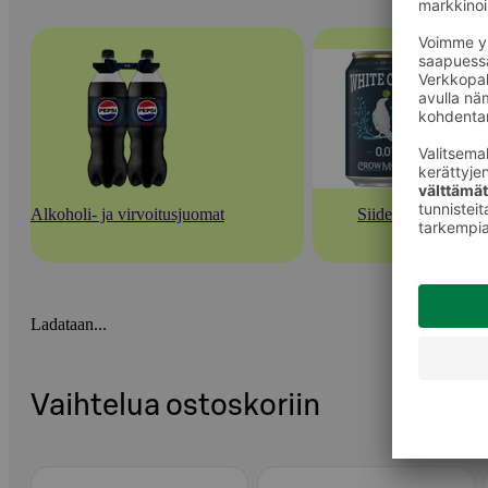
Alkoholi- ja virvoitusjuomat
Siiderit
Ladataan...
Vaihtelua ostoskoriin
Ohita listaus