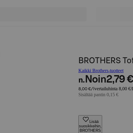
BROTHERS Toff
Kaikki Brothers-tuotteet
Noin
2,79 
n.
vertailuhinta 8,00 €/l
8,00 €/l
Sisältää pantin 0,15 €
Lisää
suosikkeihin,
BROTHERS