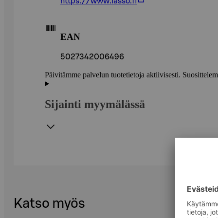
https://www.lasso.fi
EAN
5027342006496
Päivitämme palvelun tuotetietoja aktiivisesti. Suositte
Sijainti myymälässä
Katso myös