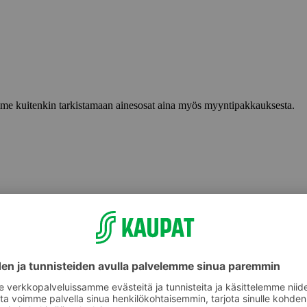
lemme kuitenkin tarkistamaan ainesosat aina myös myyntipakkauksesta.