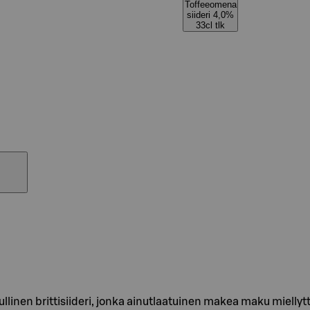
Toffeeomena
siideri 4,0%
33cl tlk
llinen brittisiideri, jonka ainutlaatuinen makea maku miellytt