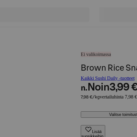
Ei valikoimassa
Brown Rice Sna
Kaikki Sushi Daily -tuotteet
Noin
3,99 
n.
vertailuhinta 7,98 
7,98 €/kg
Valitse toimitu
Lisää
suosikkeihin,