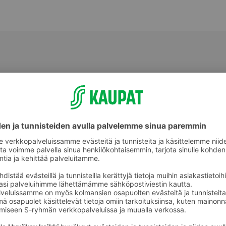
Valmiit ateriat ja aterian osat