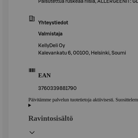
Paisutettua ruskeaa riisiä, ALLERGEENIT
Yhteystiedot
Valmistaja
KellyDeli Oy
Kalevankatu 6, 00100, Helsinki, Soumi
EAN
3760339881790
Päivitämme palvelun tuotetietoja aktiivisesti. Suositte
Ravintosisältö