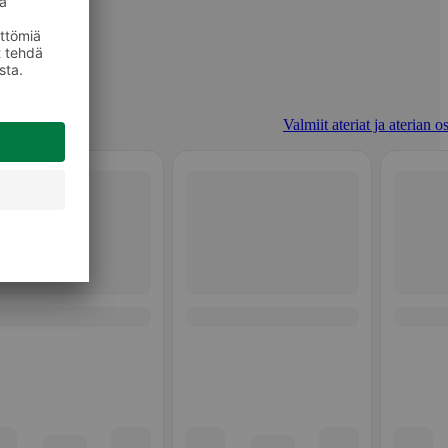
Valmiit ateriat ja aterian o