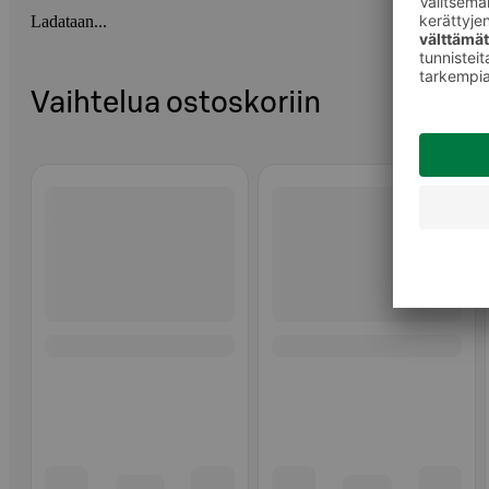
Ladataan...
Vaihtelua ostoskoriin
Ohita listaus