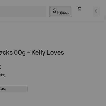
Kirjaudu
cks 50g - Kelly Loves
€
€/kg
stapa