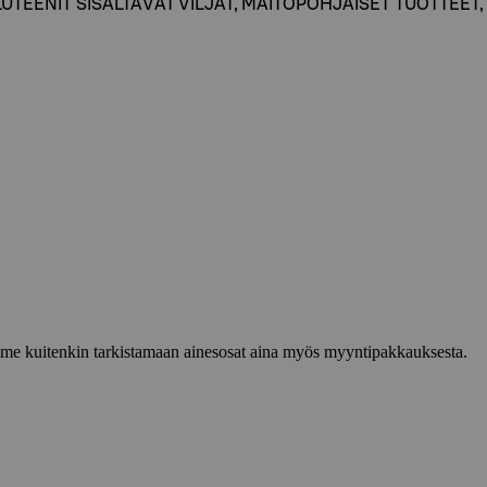
: GLUTEENIT SISÄLTÄVÄT VILJAT, MAITOPOHJAISET TUOTTEET
lemme kuitenkin tarkistamaan ainesosat aina myös myyntipakkauksesta.