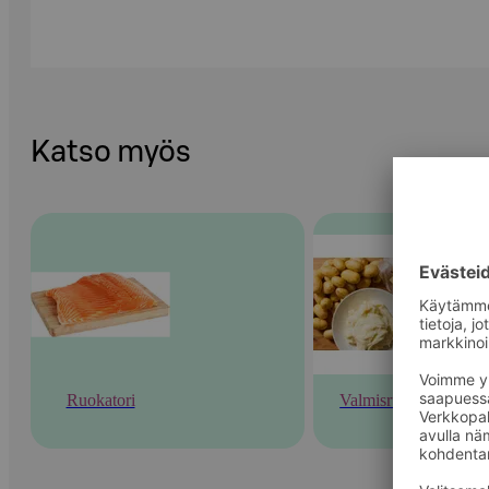
Katso myös
Ruokatori
Valmisruoka