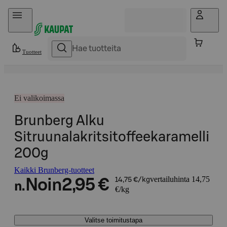
Hyppää sisältöön
Tuotteet
Ei valikoimassa
Brunberg Alku
Sitruunalakritsitoffeekaramelli
200g
Kaikki Brunberg-tuotteet
vertailuhinta 14,75
Noin
2,95 €
14,75 €/kg
n.
€/kg
Valitse toimitustapa