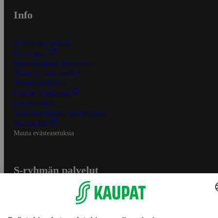
Info
S-Business yrityksille
Oiva-raportit
Osuuskauppojen yhteystiedot
Tilaus- ja toimitusehdot
Tietosuojakäytäntö
Palvelun käyttöehdot
Saavutettavuus
Mobiilisovelluksen saavutettavuus
Mainostajalle
Muuta evästeasetuksia
S-ryhmän palvelut
S-ryhmä
Asiakasomistajuus