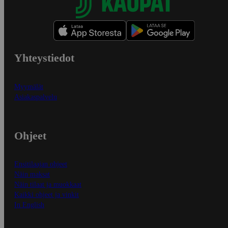
Yhteystiedot
Myymälät
Asiakaspalvelu
Ohjeet
Ensitilaajan ohjeet
Näin maksat
Näin tilaat ja muokkaat
Kaikki ohjeet ja vinkit
In English