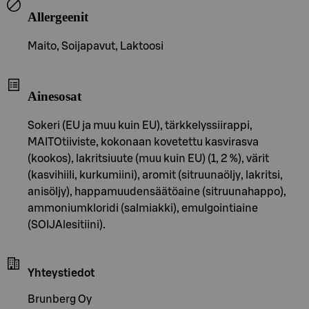
Allergeenit
Maito, Soijapavut, Laktoosi
Ainesosat
Sokeri (EU ja muu kuin EU), tärkkelyssiirappi,
MAITOtiiviste, kokonaan kovetettu kasvirasva
(kookos), lakritsiuute (muu kuin EU) (1, 2 %), värit
(kasvihiili, kurkumiini), aromit (sitruunaöljy, lakritsi,
anisöljy), happamuudensäätöaine (sitruunahappo),
ammoniumkloridi (salmiakki), emulgointiaine
(SOIJAlesitiini).
Yhteystiedot
Brunberg Oy