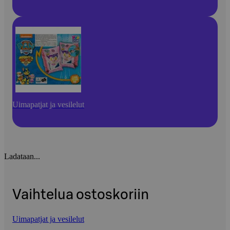
Uimapatjat ja vesilelut
Ladataan...
Vaihtelua ostoskoriin
Uimapatjat ja vesilelut