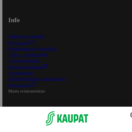
Info
S-Business yrityksille
Oiva-raportit
Osuuskauppojen yhteystiedot
Tilaus- ja toimitusehdot
Tietosuojakäytäntö
Palvelun käyttöehdot
Saavutettavuus
Mobiilisovelluksen saavutettavuus
Mainostajalle
Muuta evästeasetuksia
S-ryhmän palvelut
S-ryhmä