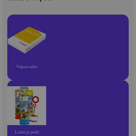
Vapaa-aika
Lelut ja pelit