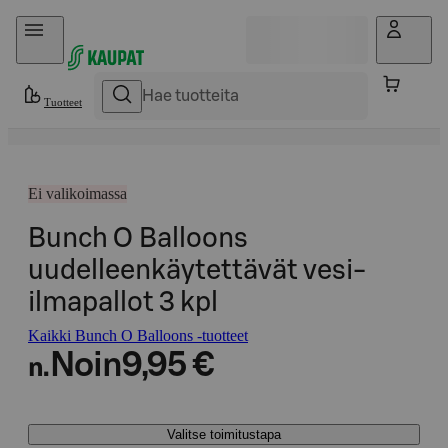
Hyppää sisältöön
Tuotteet
Ei valikoimassa
Bunch O Balloons
uudelleenkäytettävät vesi-
ilmapallot 3 kpl
Kaikki Bunch O Balloons -tuotteet
Noin
9,95 €
n.
Valitse toimitustapa