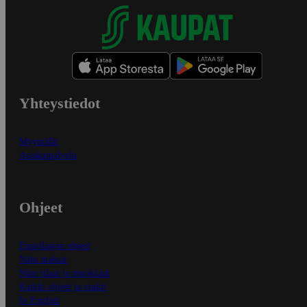
Yhteystiedot
Myymälät
Asiakaspalvelu
Ohjeet
Ensitilaajan ohjeet
Näin maksat
Näin tilaat ja muokkaat
Kaikki ohjeet ja vinkit
In English