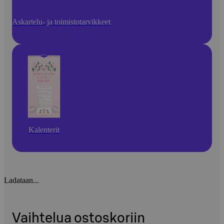
Askartelu- ja toimistotarvikkeet
Kalenterit
Ladataan...
Vaihtelua ostoskoriin