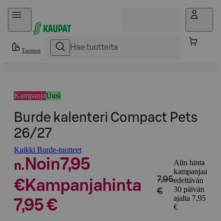
Hyppää sisältöön
Tuotteet
Kampanja
Uusi
Burde kalenteri Compact Pets
26/27
Kaikki Burde-tuotteet
Noin
7,95
Alin hinta
n.
kampanjaa
7,95
edeltävän
€
Kampanjahinta
30 päivän
€
ajalta 7,95
7,95 €
€