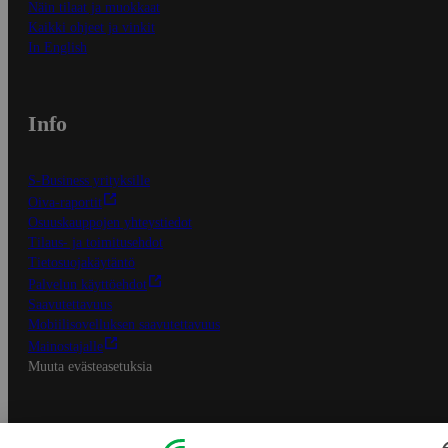
Näin tilaat ja muokkaat
Kaikki ohjeet ja vinkit
In English
Info
S-Business yrityksille
Oiva-raportit
Osuuskauppojen yhteystiedot
Tilaus- ja toimitusehdot
Tietosuojakäytäntö
Palvelun käyttöehdot
Saavutettavuus
Mobiilisovelluksen saavutettavuus
Mainostajalle
Muuta evästeasetuksia
S-ryhmän palvelut