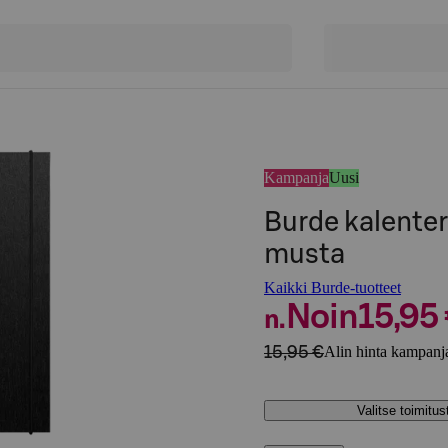
Kampanja
Uusi
Burde kalenter
musta
Kaikki Burde-tuotteet
Noin
15,95
n.
15,95 €
Alin hinta kampanja
Valitse toimitu