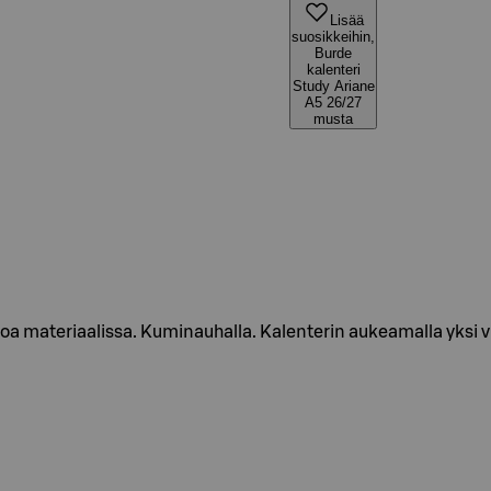
Lisää
suosikkeihin,
Burde
kalenteri
Study Ariane
A5 26/27
musta
ltoa materiaalissa. Kuminauhalla. Kalenterin aukeamalla yksi v