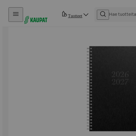
Hyppää sisältöön
Tuotteet