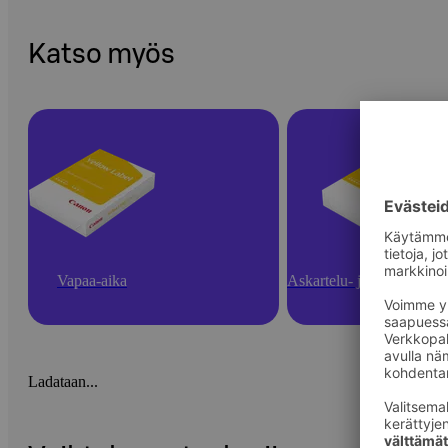
Katso myös
Vapaa-aika
Askartelu- ja toimistotarv
Ladataan...