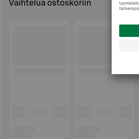
Vaihtelua ostoskoriin
Ohita listaus