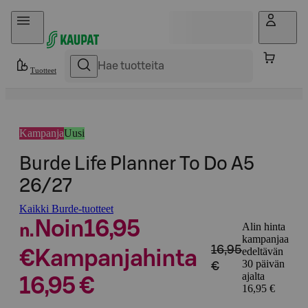
Hyppää sisältöön
Tuotteet
Kampanja
Uusi
Burde Life Planner To Do A5
26/27
Kaikki Burde-tuotteet
Noin
16,95
Alin hinta
n.
kampanjaa
16,95
edeltävän
€
Kampanjahinta
30 päivän
€
ajalta
16,95 €
16,95 €