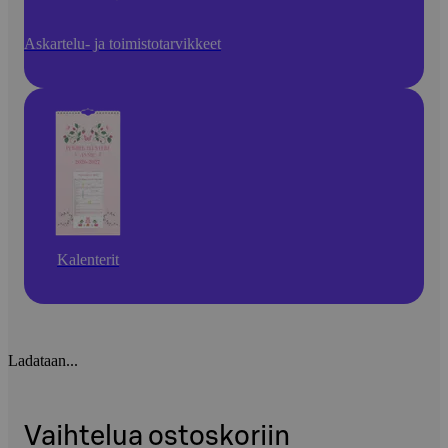
Askartelu- ja toimistotarvikkeet
Kalenterit
Ladataan...
Vaihtelua ostoskoriin