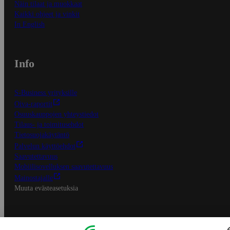
Näin tilaat ja muokkaat
Kaikki ohjeet ja vinkit
In English
Info
S-Business yrityksille
Oiva-raportit
Osuuskauppojen yhteystiedot
Tilaus- ja toimitusehdot
Tietosuojakäytäntö
Palvelun käyttöehdot
Saavutettavuus
Mobiilisovelluksen saavutettavuus
Mainostajalle
Muuta evästeasetuksia
S-ryhmän palvelut