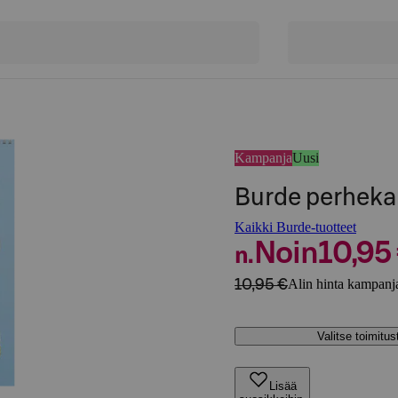
Kampanja
Uusi
Burde perheka
Kaikki Burde-tuotteet
Noin
10,95
n.
10,95 €
Alin hinta kampanja
Valitse toimitu
Lisää