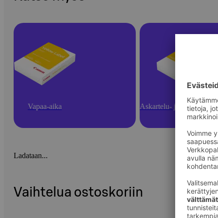
Vapaa-aika
Askartelu- ja toimistotarv
Ladataan...
Vaihtelua ostoskoriin