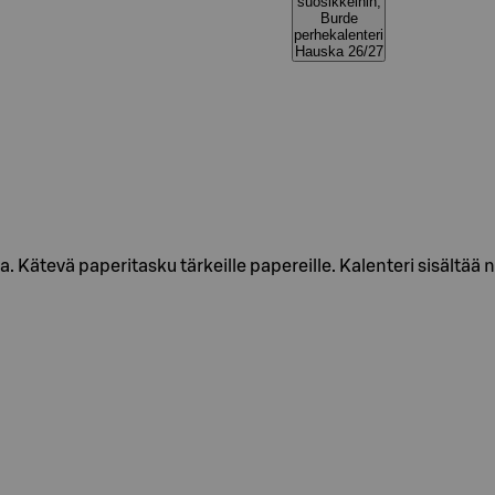
suosikkeihin,
Burde
perhekalenteri
Hauska 26/27
. Kätevä paperitasku tärkeille papereille. Kalenteri sisältää n