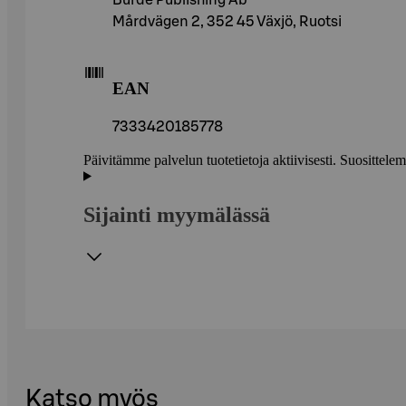
Burde Publishing Ab
Mårdvägen 2, 352 45 Växjö, Ruotsi
EAN
7333420185778
Päivitämme palvelun tuotetietoja aktiivisesti. Suositte
Sijainti myymälässä
Katso myös