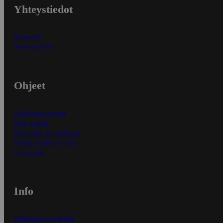
Yhteystiedot
Myymälät
Asiakaspalvelu
Ohjeet
Ensitilaajan ohjeet
Näin maksat
Näin tilaat ja muokkaat
Kaikki ohjeet ja vinkit
In English
Info
S-Business yrityksille