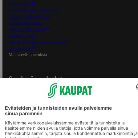
Oiva-raportit
Osuuskauppojen yhteystiedot
Tilaus- ja toimitusehdot
Tietosuojakäytäntö
Palvelun käyttöehdot
Saavutettavuus
Mobiilisovelluksen saavutettavuus
Mainostajalle
Muuta evästeasetuksia
S-ryhmän palvelut
S-ryhmä
Asiakasomistajuus
Yhteishyvä Ruoka -sovellus
S-ostoslista -sovellus
Prisma.fi
Sokos.fi
S-Pankki