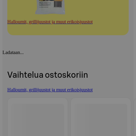
Halloumit, grillijuustot ja muut erikoisjuustot
Ladataan...
Vaihtelua ostoskoriin
Halloumit, grillijuustot ja muut erikoisjuustot
Ohita listaus