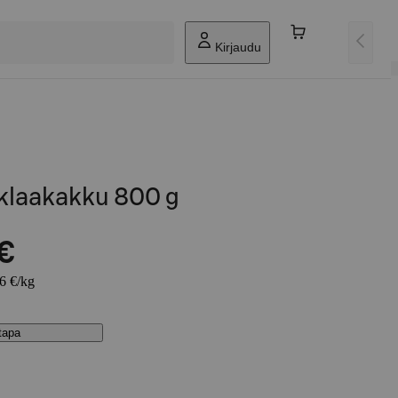
Kirjaudu
uklaakakku 800 g
 €
26 €/kg
stapa