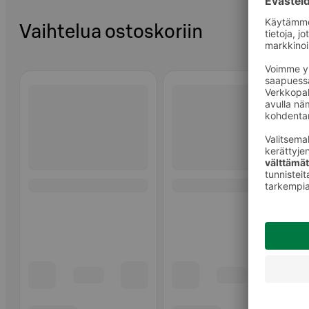
Vaihtelua ostoskoriin
Ohita listaus