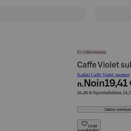
Ei valikoimassa
Caffe Violet s
Kaikki Caffe Violet -tuotteet
Noin
19,41
n.
vertailuhinta 24,
24,26 €/kg
Valitse toimitu
Lisää
suosikkeihin,