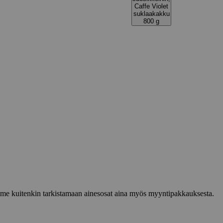
Caffe Violet
suklaakakku
800 g
lemme kuitenkin tarkistamaan ainesosat aina myös myyntipakkauksesta.