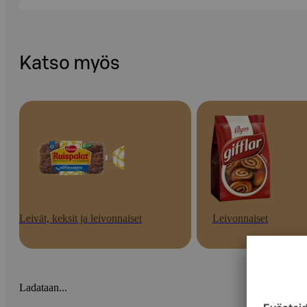
Katso myös
Leivät, keksit ja leivonnaiset
Leivonnaiset
Ladataan...