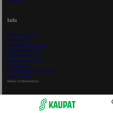
In English
Info
S-Business yrityksille
Oiva-raportit
Osuuskauppojen yhteystiedot
Tilaus- ja toimitusehdot
Tietosuojakäytäntö
Palvelun käyttöehdot
Saavutettavuus
Mobiilisovelluksen saavutettavuus
Mainostajalle
Muuta evästeasetuksia
S-ryhmän palvelut