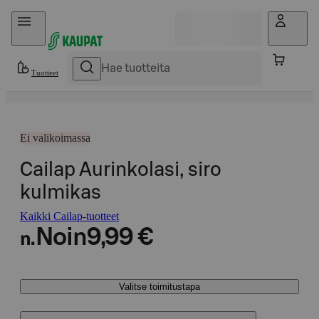
Hyppää sisältöön
Tuotteet
Ei valikoimassa
Cailap Aurinkolasi, siro
kulmikas
Kaikki Cailap-tuotteet
Noin
9,99 €
n.
Valitse toimitustapa