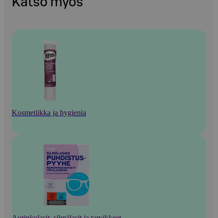
Katso myös
Kosmetiikka ja hygienia
Aurinkolasit, silmälasit ja tarvikkeet