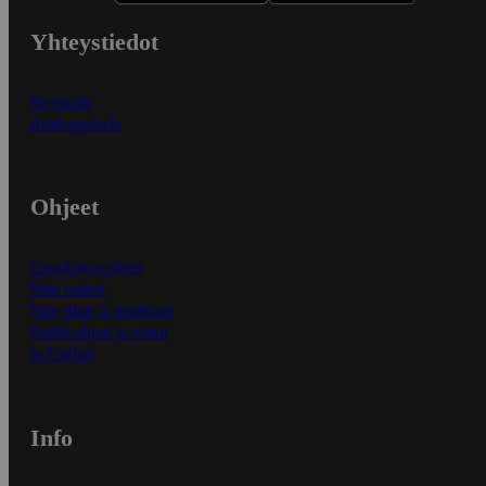
Yhteystiedot
Myymälät
Asiakaspalvelu
Ohjeet
Ensitilaajan ohjeet
Näin maksat
Näin tilaat ja muokkaat
Kaikki ohjeet ja vinkit
In English
Info