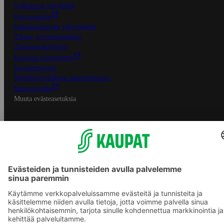
S-Business yrityksille
Oiva-raportit
Osuuskauppojen yhteystiedot
Tilaus- ja toimitusehdot
Tietosuojakäytäntö
Palvelun käyttöehdot
Saavutettavuus
Mobiilisovelluksen saavutettavuus
Mainostajalle
Muuta evästeasetuksia
S-ryhmän palvelut
S-ryhmä
Asiakasomistajuus
Yhteishyvä Ruoka -sovellus
S-ostoslista -sovellus
Prisma.fi
Sokos.fi