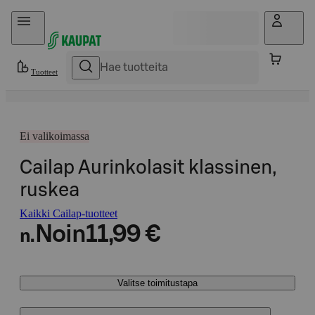
Hyppää sisältöön
Tuotteet
Ei valikoimassa
Cailap Aurinkolasit klassinen,
ruskea
Kaikki Cailap-tuotteet
Noin
11,99 €
n.
Valitse toimitustapa