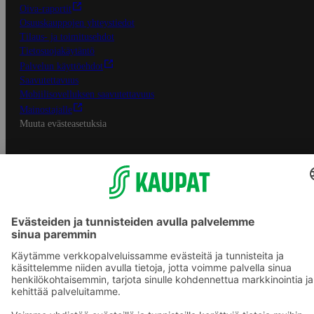
Oiva-raportit
Osuuskauppojen yhteystiedot
Tilaus- ja toimitusehdot
Tietosuojakäytäntö
Palvelun käyttöehdot
Saavutettavuus
Mobiilisovelluksen saavutettavuus
Mainostajalle
Muuta evästeasetuksia
S-ryhmän palvelut
S-ryhmä
Asiakasomistajuus
Yhteishyvä Ruoka -sovellus
S-ostoslista -sovellus
Prisma.fi
Sokos.fi
S-Pankki