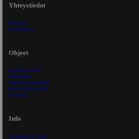
Yhteystiedot
Myymälät
Asiakaspalvelu
Ohjeet
Ensitilaajan ohjeet
Näin maksat
Näin tilaat ja muokkaat
Kaikki ohjeet ja vinkit
In English
Info
S-Business yrityksille