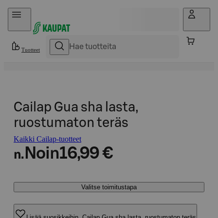
Hyppää sisältöön
Tuotteet
Cailap Gua sha lasta,
ruostumaton teräs
Kaikki Cailap-tuotteet
Noin
16,99 €
n.
Valitse toimitustapa
Lisää suosikkeihin, Cailap Gua sha lasta, ruostumaton teräs