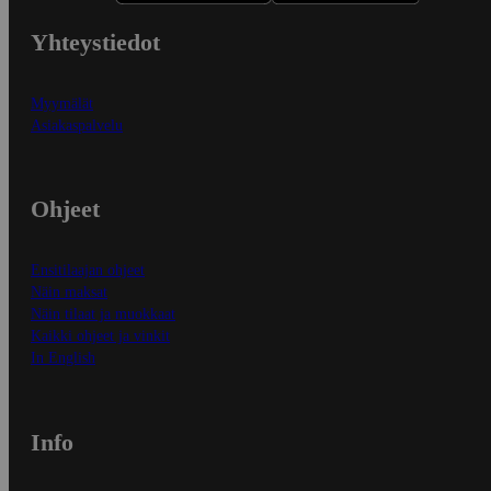
Yhteystiedot
Myymälät
Asiakaspalvelu
Ohjeet
Ensitilaajan ohjeet
Näin maksat
Näin tilaat ja muokkaat
Kaikki ohjeet ja vinkit
In English
Info