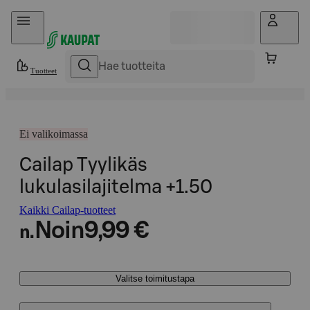
Hyppää sisältöön
Tuotteet
Ei valikoimassa
Cailap Tyylikäs
lukulasilajitelma +1.50
Kaikki Cailap-tuotteet
Noin
9,99 €
n.
Valitse toimitustapa