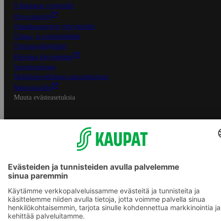
S-Business yrityksille
Oiva-raportit
Osuuskauppojen yhteystiedot
Tilaus- ja toimitusehdot
Tietosuojakäytäntö
Palvelun käyttöehdot
Saavutettavuus
Mobiilisovelluksen saavutettavuus
Mainostajalle
Muuta evästeasetuksia
S-ryhmän palvelut
S-ryhmä
Asiakasomistajuus
Yhteishyvä Ruoka -sovellus
S-ostoslista -sovellus
Prisma.fi
Sokos.fi