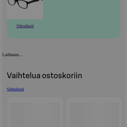
Silmälasit
Ladataan...
Vaihtelua ostoskoriin
Silmälasit
Ohita listaus