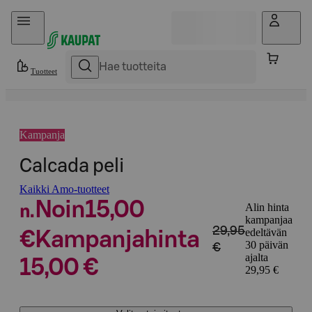
Hyppää sisältöön
Tuotteet
Kampanja
Calcada peli
Kaikki Amo-tuotteet
Noin
15,00
Alin hinta
n.
kampanjaa
29,95
edeltävän
€
Kampanjahinta
30 päivän
€
ajalta
15,00 €
29,95 €