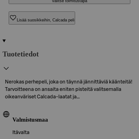
Valitse toimitustapa
Lisää suosikkeihin, Calcada peli
Tuotetiedot
Nerokas perhepeli, joka on täynnä jännittäviä käänteitä!
Tarvoitteena on ansaita eniten pisteitä valitsemalla
oikeanväriset Calcada-laatat ja…
Valmistusmaa
Itävalta