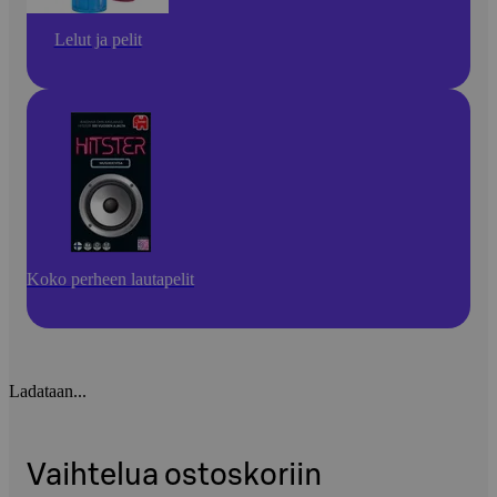
Lelut ja pelit
Koko perheen lautapelit
Ladataan...
Vaihtelua ostoskoriin