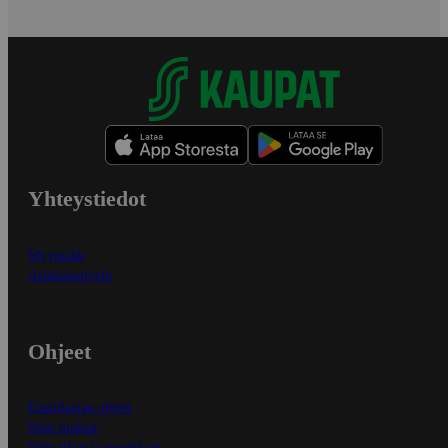
Yhteystiedot
Myymälät
Asiakaspalvelu
Ohjeet
Ensitilaajan ohjeet
Näin maksat
Näin tilaat ja muokkaat