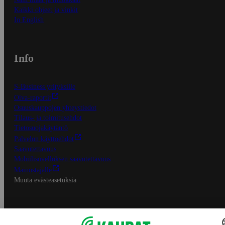
Kaikki ohjeet ja vinkit
In English
Info
S-Business yrityksille
Oiva-raportit
Osuuskauppojen yhteystiedot
Tilaus- ja toimitusehdot
Tietosuojakäytäntö
Palvelun käyttöehdot
Saavutettavuus
Mobiilisovelluksen saavutettavuus
Mainostajalle
Muuta evästeasetuksia
S-ryhmän palvelut