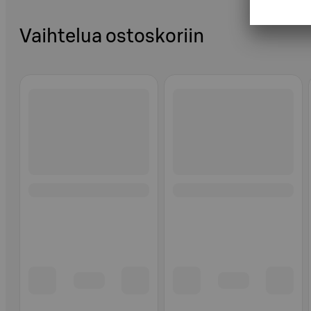
Vaihtelua ostoskoriin
Ohita listaus