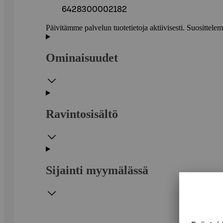
6428300002182
Päivitämme palvelun tuotetietoja aktiivisesti. Suositte
Ominaisuudet
Ravintosisältö
Sijainti myymälässä