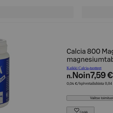
Calcia 800 Ma
magnesiumtabl
Kaikki Calcia-tuotteet
Noin
7,59 €
n.
vertailuhinta 0,04
0,04 €/kpl
Valitse toimitu
Lisää