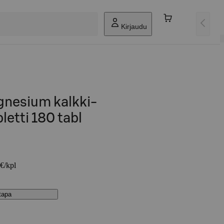
Kirjaudu
gnesium kalkki-
etti 180 tabl
 €/kpl
stapa