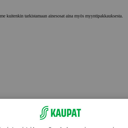
lemme kuitenkin tarkistamaan ainesosat aina myös myyntipakkauksesta.