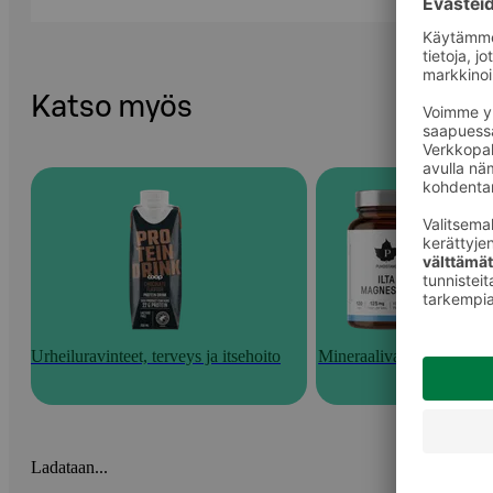
Katso myös
Urheiluravinteet, terveys ja itsehoito
Mineraalivalmisteet
Ladataan...