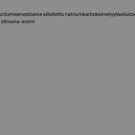
untumisenestoaine silloitettu natriumkarboksimetyyliselluloo
 sitruuna-aromi