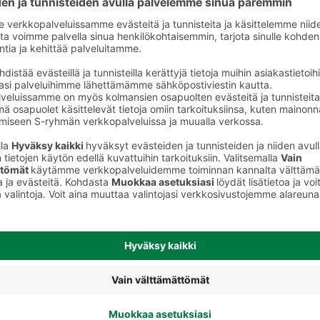
Muut mineraalivalmisteet