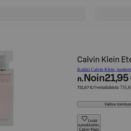
Calvin Klein E
Kaikki Calvin Klein -tuotteet
Noin
21,95
n.
vertailuhinta 731,6
731,67 €/l
Valitse toimitu
Lisää
suosikkeihin,
Calvin Klein