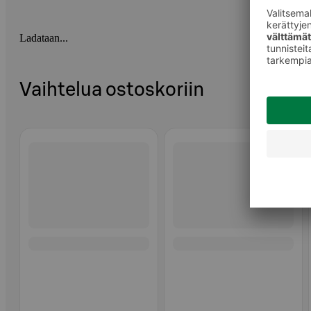
Ladataan...
Vaihtelua ostoskoriin
Ohita listaus