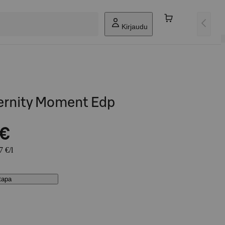
Kirjaudu
ternity Moment Edp
 €
7 €/l
stapa