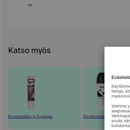
Katso myös
Kosmetiikka ja hygienia
Deodorantit ja tuoksut