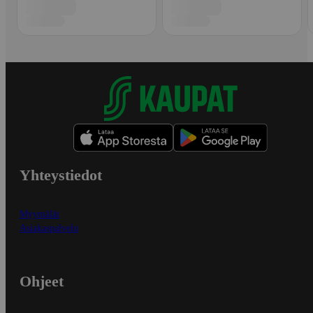
Yhteystiedot
Myymälät
Asiakaspalvelu
Ohjeet