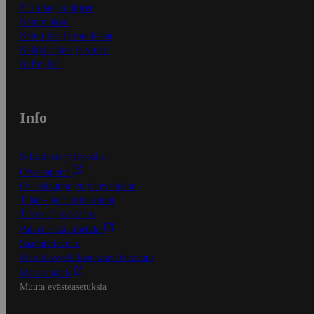
Ensitilaajan ohjeet
Näin maksat
Näin tilaat ja muokkaat
Kaikki ohjeet ja vinkit
In English
Info
S-Business yrityksille
Oiva-raportit
Osuuskauppojen yhteystiedot
Tilaus- ja toimitusehdot
Tietosuojakäytäntö
Palvelun käyttöehdot
Saavutettavuus
Mobiilisovelluksen saavutettavuus
Mainostajalle
Muuta evästeasetuksia