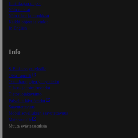
Ensitilaajan ohjeet
Näin maksat
Näin tilaat ja muokkaat
Kaikki ohjeet ja vinkit
In English
Info
S-Business yrityksille
Oiva-raportit
Osuuskauppojen yhteystiedot
Tilaus- ja toimitusehdot
Tietosuojakäytäntö
Palvelun käyttöehdot
Saavutettavuus
Mobiilisovelluksen saavutettavuus
Mainostajalle
Muuta evästeasetuksia