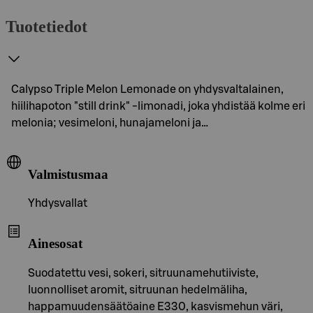
Tuotetiedot
Calypso Triple Melon Lemonade on yhdysvaltalainen,
hiilihapoton "still drink" -limonadi, joka yhdistää kolme eri
melonia; vesimeloni, hunajameloni ja…
Valmistusmaa
Yhdysvallat
Ainesosat
Suodatettu vesi, sokeri, sitruunamehutiiviste,
luonnolliset aromit, sitruunan hedelmäliha,
happamuudensäätöaine E330, kasvismehun väri,