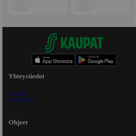
Yhteystiedot
Myymälät
Asiakaspalvelu
Ohjeet