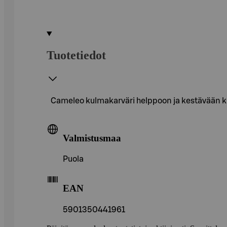
Tuotetiedot
Cameleo kulmakarväri helppoon ja kestävään k
Valmistusmaa
Puola
EAN
5901350441961