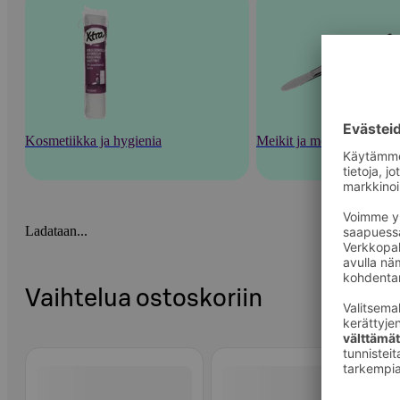
Kosmetiikka ja hygienia
Meikit ja meikkaustarvik
Ladataan...
Vaihtelua ostoskoriin
Ohita listaus