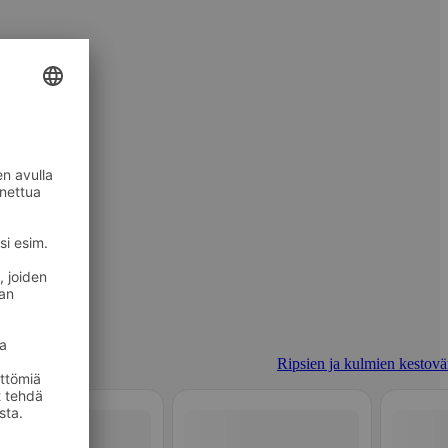
Ripsien ja kulmien kestovär