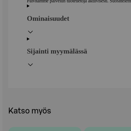
Päivitämme palvelun tuotetietoja aktiivisesti. Suositte
Ominaisuudet
Sijainti myymälässä
Katso myös