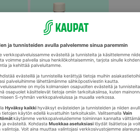
keet
Ripsien ja kulmien kestovärit