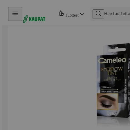
Hyppää sisältöön
Tuotteet