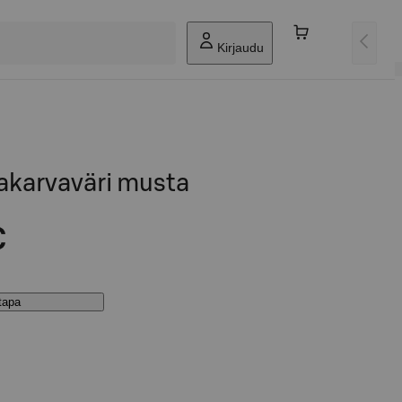
Kirjaudu
karvaväri musta
€
stapa