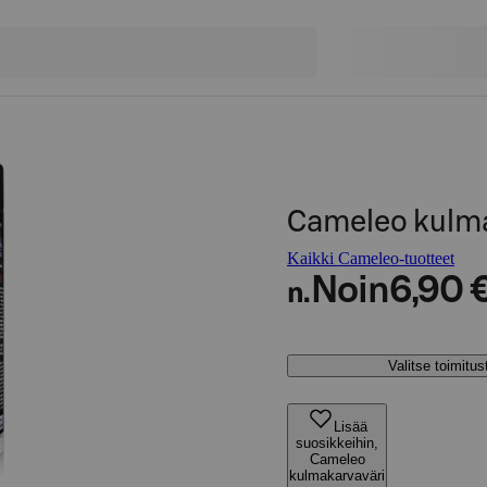
Cameleo kulma
Kaikki Cameleo-tuotteet
Noin
6,90 
n.
Valitse toimitu
Lisää
suosikkeihin,
Cameleo
kulmakarvaväri