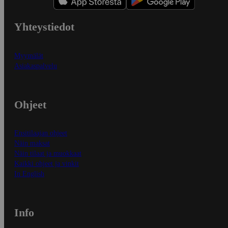
Yhteystiedot
Myymälät
Asiakaspalvelu
Ohjeet
Ensitilaajan ohjeet
Näin maksat
Näin tilaat ja muokkaat
Kaikki ohjeet ja vinkit
In English
Info