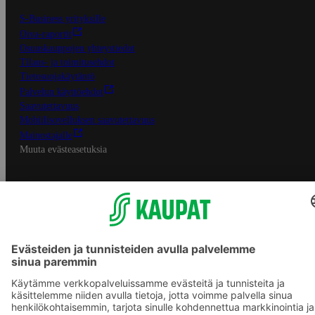
S-Business yrityksille
Oiva-raportit
Osuuskauppojen yhteystiedot
Tilaus- ja toimitusehdot
Tietosuojakäytäntö
Palvelun käyttöehdot
Saavutettavuus
Mobiilisovelluksen saavutettavuus
Mainostajalle
Muuta evästeasetuksia
S-ryhmän palvelut
S-ryhmä
Asiakasomistajuus
Yhteishyvä Ruoka -sovellus
S-ostoslista -sovellus
Prisma.fi