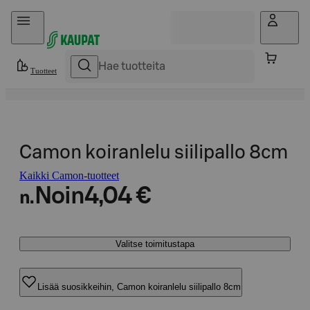
Hyppää sisältöön
Tuotteet
Camon koiranlelu siilipallo 8cm
Kaikki Camon-tuotteet
Noin
4,04 €
n.
Valitse toimitustapa
Lisää suosikkeihin, Camon koiranlelu siilipallo 8cm