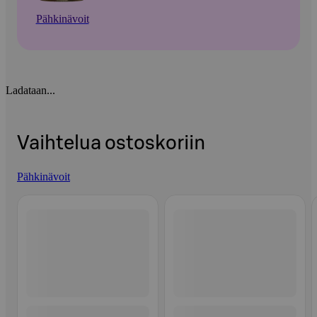
Pähkinävoit
Ladataan...
Vaihtelua ostoskoriin
Pähkinävoit
Ohita listaus