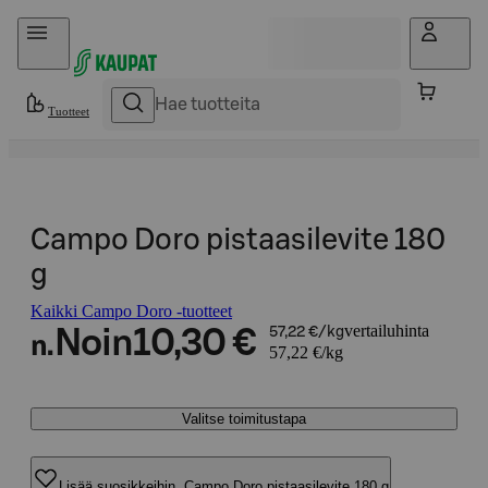
Hyppää sisältöön
Tuotteet
Campo Doro pistaasilevite 180
g
Kaikki Campo Doro -tuotteet
vertailuhinta
Noin
10,30 €
57,22 €/kg
n.
57,22 €/kg
Valitse toimitustapa
Lisää suosikkeihin, Campo Doro pistaasilevite 180 g