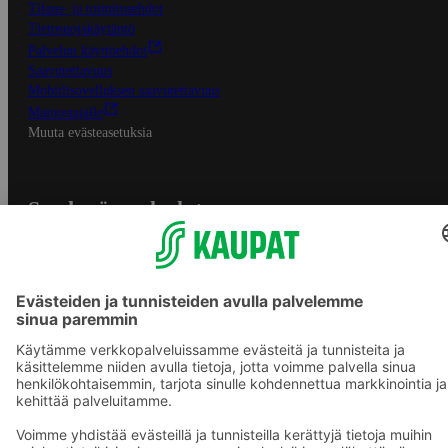
Tilaus- ja toimitusehdot
Tietosuojakäytäntö
Palvelun käyttöehdot
Saavutettavuus
Mobiilisovelluksen saavutettavuus
Mainostajalle
Muuta evästeasetuksia
S-ryhmän palvelut
S-ryhmä
Asiakasomistajuus
Yhteishyvä Ruoka -sovellus
S-ostoslista -sovellus
Prisma.fi
Sokos.fi
S-Pankki
Yhteishyvä
Sokos Hotels