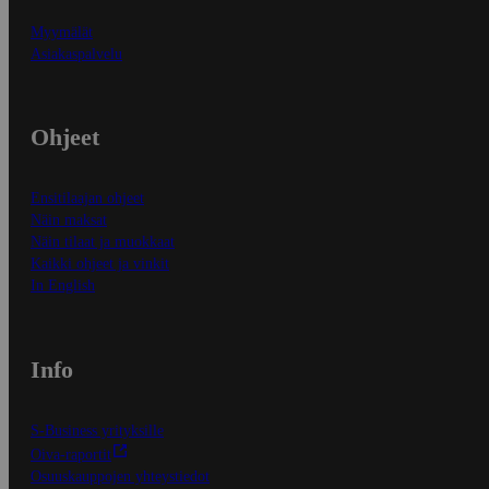
Myymälät
Asiakaspalvelu
Ohjeet
Ensitilaajan ohjeet
Näin maksat
Näin tilaat ja muokkaat
Kaikki ohjeet ja vinkit
In English
Info
S-Business yrityksille
Oiva-raportit
Osuuskauppojen yhteystiedot