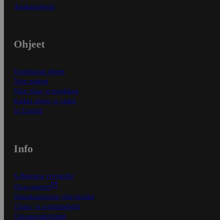
Asiakaspalvelu
Ohjeet
Ensitilaajan ohjeet
Näin maksat
Näin tilaat ja muokkaat
Kaikki ohjeet ja vinkit
In English
Info
S-Business yrityksille
Oiva-raportit
Osuuskauppojen yhteystiedot
Tilaus- ja toimitusehdot
Tietosuojakäytäntö