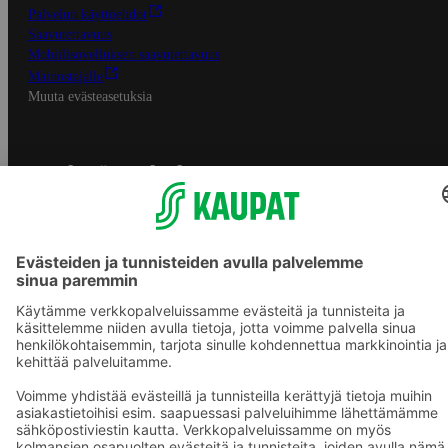
Palvelun käyttöehdot
Saavutettavuus
Mobiilisovelluksen saavutettavuus
Mainostajalle
Muuta evästeasetuksia
S-ryhmän palvelut
S-ryhmä
Asiakasomistajuus
Yhteishyvä Ruoka -sovellus
S-ostoslista -sovellus
Prisma.fi
Sokos.fi
S-Pankki
Yhteishyvä
Sokos Hotels
Raflaamo