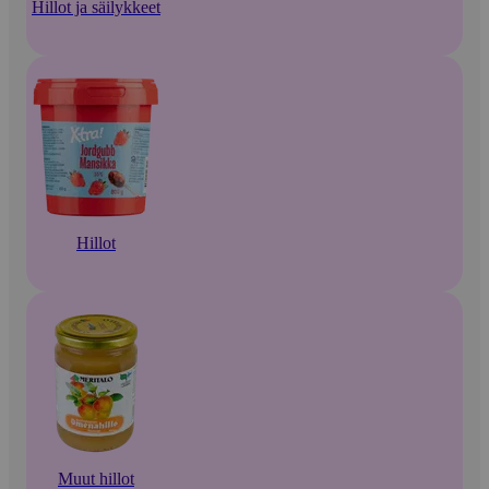
Hillot ja säilykkeet
Hillot
Muut hillot