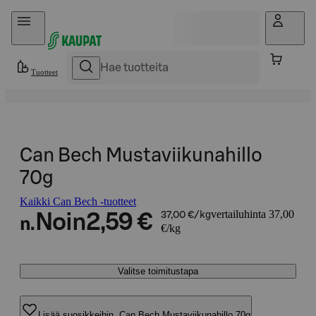
Hyppää sisältöön
Tuotteet
Can Bech Mustaviikunahillo
70g
Kaikki Can Bech -tuotteet
vertailuhinta 37,00
Noin
2,59 €
37,00 €/kg
n.
€/kg
Valitse toimitustapa
Lisää suosikkeihin, Can Bech Mustaviikunahillo 70g