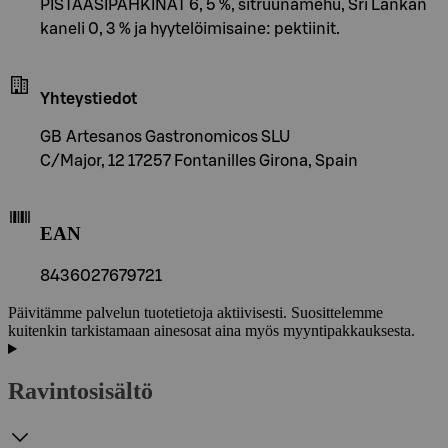
PISTAASIPÄHKINÄT 6, 5 %, sitruunamehu, Sri Lankan
kaneli 0, 3 % ja hyytelöimisaine: pektiinit.
Yhteystiedot
GB Artesanos Gastronomicos SLU
C/Major, 12 17257 Fontanilles Girona, Spain
EAN
8436027679721
Päivitämme palvelun tuotetietoja aktiivisesti. Suosittelemme
kuitenkin tarkistamaan ainesosat aina myös myyntipakkauksesta.
Ravintosisältö