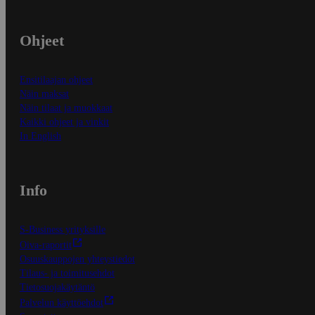
Ohjeet
Ensitilaajan ohjeet
Näin maksat
Näin tilaat ja muokkaat
Kaikki ohjeet ja vinkit
In English
Info
S-Business yrityksille
Oiva-raportit
Osuuskauppojen yhteystiedot
Tilaus- ja toimitusehdot
Tietosuojakäytäntö
Palvelun käyttöehdot