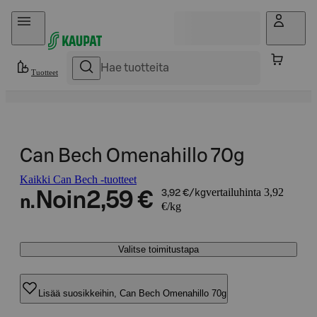
Hyppää sisältöön
Tuotteet
Can Bech Omenahillo 70g
Kaikki Can Bech -tuotteet
vertailuhinta 3,92
Noin
2,59 €
3,92 €/kg
n.
€/kg
Valitse toimitustapa
Lisää suosikkeihin, Can Bech Omenahillo 70g