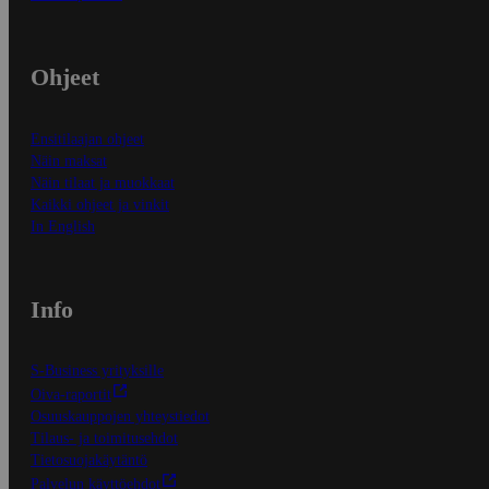
Ohjeet
Ensitilaajan ohjeet
Näin maksat
Näin tilaat ja muokkaat
Kaikki ohjeet ja vinkit
In English
Info
S-Business yrityksille
Oiva-raportit
Osuuskauppojen yhteystiedot
Tilaus- ja toimitusehdot
Tietosuojakäytäntö
Palvelun käyttöehdot