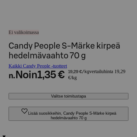
Ei valikoimassa
Candy People S-Märke kirpeä
hedelmävaahto 70 g
Kaikki Candy People -tuotteet
vertailuhinta 19,29
Noin
1,35 €
19,29 €/kg
n.
€/kg
Valitse toimitustapa
Lisää suosikkeihin, Candy People S-Märke kirpeä
hedelmävaahto 70 g