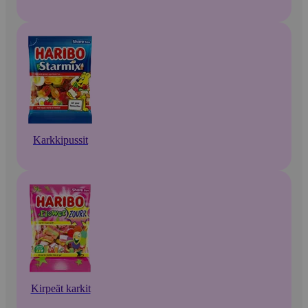
Karkkipussit
Kirpeät karkit