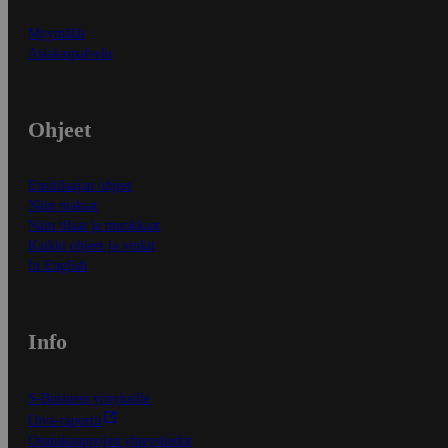
Myymälät
Asiakaspalvelu
Ohjeet
Ensitilaajan ohjeet
Näin maksat
Näin tilaat ja muokkaat
Kaikki ohjeet ja vinkit
In English
Info
S-Business yrityksille
Oiva-raportit
Osuuskauppojen yhteystiedot