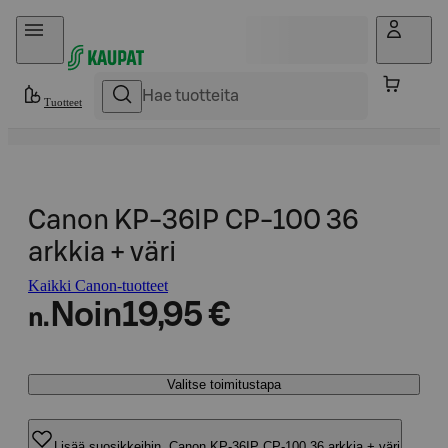
Hyppää sisältöön
Tuotteet
Canon KP-36IP CP-100 36
arkkia + väri
Kaikki Canon-tuotteet
Noin
19,95 €
n.
Valitse toimitustapa
Lisää suosikkeihin, Canon KP-36IP CP-100 36 arkkia + väri