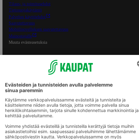
Tilaus- ja toimitusehdot
Tietosuojakäytäntö
Palvelun käyttöehdot
Saavutettavuus
Mobiilisovelluksen saavutettavuus
Mainostajalle
Muuta evästeasetuksia
S-ryhmän palvelut
S-ryhmä
Asiakasomistajuus
Yhteishyvä Ruoka -sovellus
S-ostoslista -sovellus
Prisma.fi
Sokos.fi
S-Pankki
Yhteishyvä
Sokos Hotels