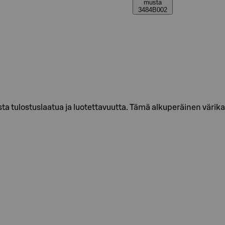
musta
3484B002
a tulostuslaatua ja luotettavuutta. Tämä alkuperäinen värikas