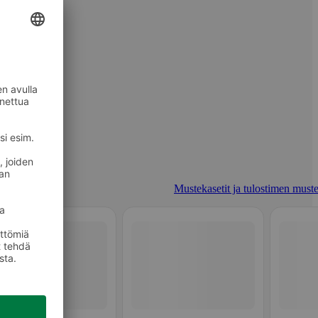
Mustekasetit ja tulostimen muste