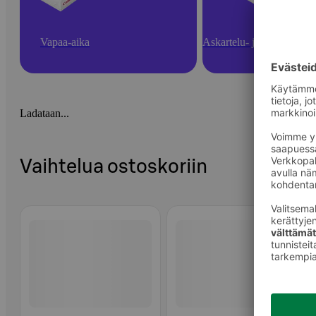
Vapaa-aika
Askartelu- ja toimistotarv
Ladataan...
Vaihtelua ostoskoriin
Ohita listaus