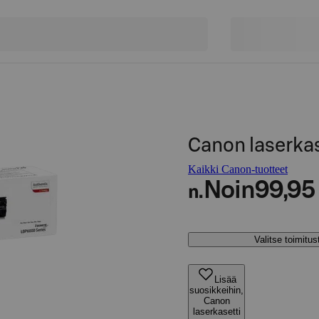
Canon laserka
Kaikki Canon-tuotteet
Noin
99,95
n.
Valitse toimitu
Lisää
suosikkeihin,
Canon
laserkasetti