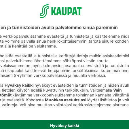
ikkeet
Mustekasetit ja tulostimen musteet