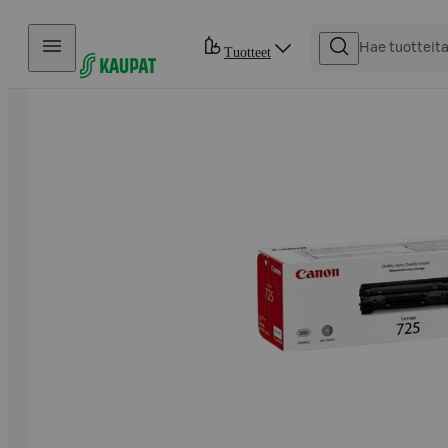
Hyppää sisältöön
Tuotteet