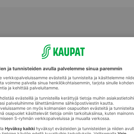
ikkeet
Mustekasetit ja tulostimen musteet