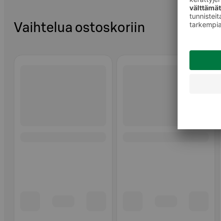
Vaihtelua ostoskoriin
Ohita listaus