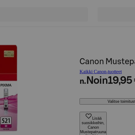
Canon Mustep
Kaikki Canon-tuotteet
Noin
19,95
n.
Valitse toimitu
Lisää
suosikkeihin,
Canon
Mustepatruuna