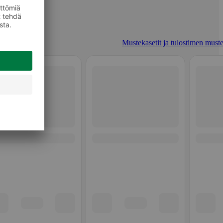
Mustekasetit ja tulostimen muste