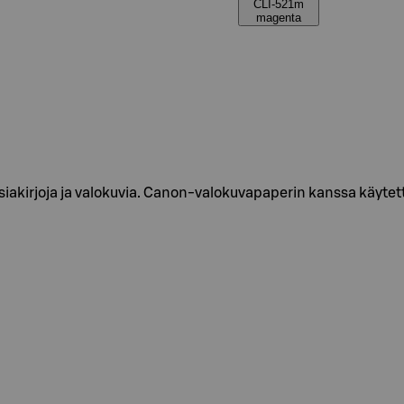
CLI-521m
magenta
 asiakirjoja ja valokuvia. Canon-valokuvapaperin kanssa käyt