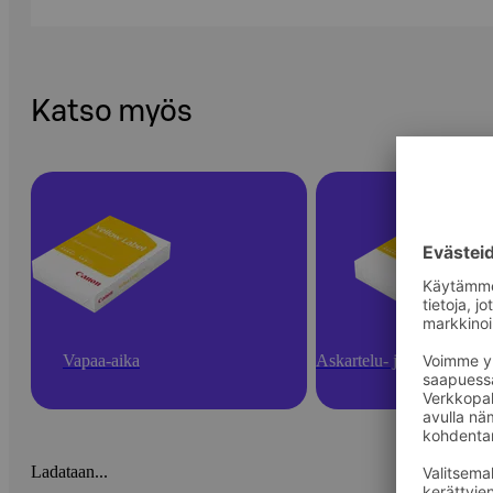
Katso myös
Vapaa-aika
Askartelu- ja toimistotarv
Ladataan...