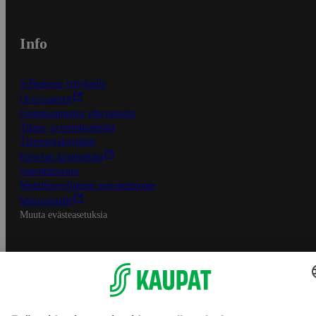
Info
S-Business yrityksille
Oiva-raportit
Osuuskauppojen yhteystiedot
Tilaus- ja toimitusehdot
Tietosuojakäytäntö
Palvelun käyttöehdot
Saavutettavuus
Mobiilisovelluksen saavutettavuus
Mainostajalle
Muuta evästeasetuksia
S-ryhmän palvelut
S-ryhmä