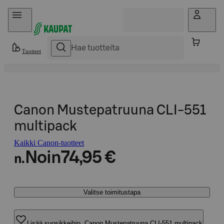
Hyppää sisältöön
Tuotteet
Canon Mustepatruuna CLI-551
multipack
Kaikki Canon-tuotteet
Noin
74,95 €
n.
Valitse toimitustapa
Lisää suosikkeihin, Canon Mustepatruuna CLI-551 multipack