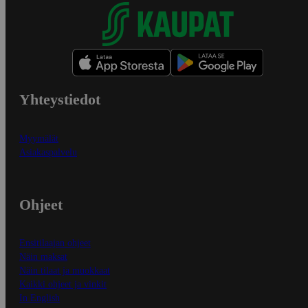
Yhteystiedot
Myymälät
Asiakaspalvelu
Ohjeet
Ensitilaajan ohjeet
Näin maksat
Näin tilaat ja muokkaat
Kaikki ohjeet ja vinkit
In English