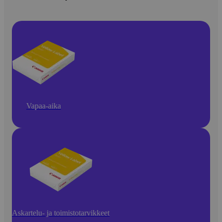
Vapaa-aika
Askartelu- ja toimistotarvikkeet