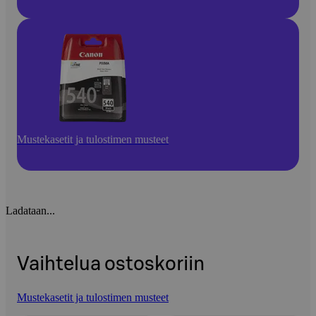
Mustekasetit ja tulostimen musteet
Ladataan...
Vaihtelua ostoskoriin
Mustekasetit ja tulostimen musteet
Ohita listaus