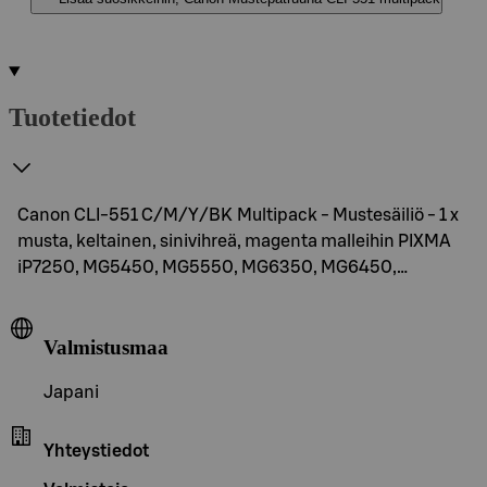
Tuotetiedot
Canon CLI-551 C/M/Y/BK Multipack - Mustesäiliö - 1 x
musta, keltainen, sinivihreä, magenta malleihin PIXMA
iP7250, MG5450, MG5550, MG6350, MG6450,…
Valmistusmaa
Japani
Yhteystiedot