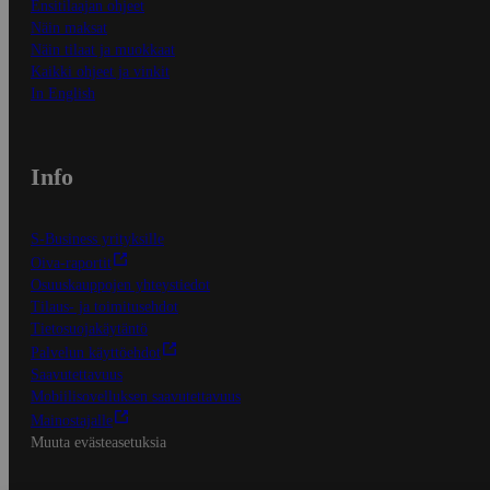
Ensitilaajan ohjeet
Näin maksat
Näin tilaat ja muokkaat
Kaikki ohjeet ja vinkit
In English
Info
S-Business yrityksille
Oiva-raportit
Osuuskauppojen yhteystiedot
Tilaus- ja toimitusehdot
Tietosuojakäytäntö
Palvelun käyttöehdot
Saavutettavuus
Mobiilisovelluksen saavutettavuus
Mainostajalle
Muuta evästeasetuksia