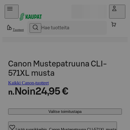
Hyppää sisältöön
Tuotteet
Canon Mustepatruuna CLI-
571XL musta
Kaikki Canon-tuotteet
Noin
24,95 €
n.
Valitse toimitustapa
Lisää suosikkeihin, Canon Mustepatruuna CLI-571XL musta