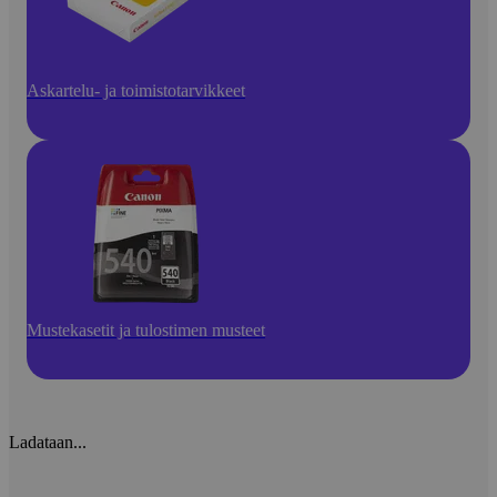
Askartelu- ja toimistotarvikkeet
Mustekasetit ja tulostimen musteet
Ladataan...