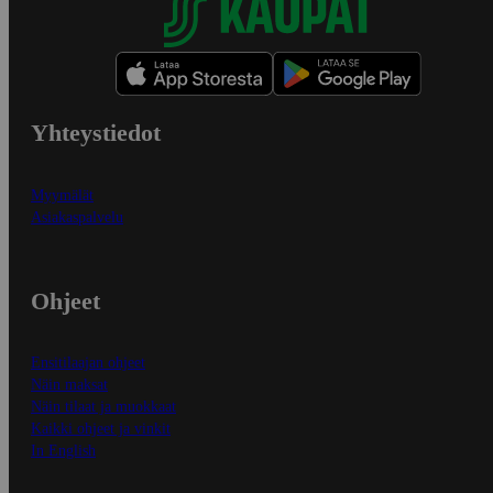
Yhteystiedot
Myymälät
Asiakaspalvelu
Ohjeet
Ensitilaajan ohjeet
Näin maksat
Näin tilaat ja muokkaat
Kaikki ohjeet ja vinkit
In English