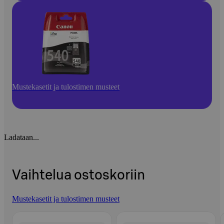
Mustekasetit ja tulostimen musteet
Ladataan...
Vaihtelua ostoskoriin
Mustekasetit ja tulostimen musteet
Ohita listaus