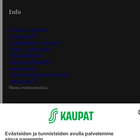
Info
S-Business yrityksille
Oiva-raportit
Osuuskauppojen yhteystiedot
Tilaus- ja toimitusehdot
Tietosuojakäytäntö
Palvelun käyttöehdot
Saavutettavuus
Mobiilisovelluksen saavutettavuus
Mainostajalle
Muuta evästeasetuksia
S-ryhmän palvelut
S-ryhmä
Asiakasomistajuus