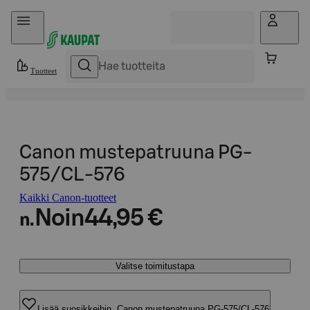
Hyppää sisältöön
Tuotteet
Canon mustepatruuna PG-
575/CL-576
Kaikki Canon-tuotteet
Noin
44,95 €
n.
Valitse toimitustapa
Lisää suosikkeihin, Canon mustepatruuna PG-575/CL-576