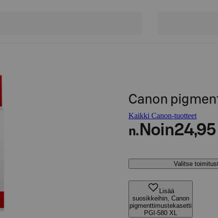
Canon pigment
Kaikki Canon-tuotteet
Noin
24,95
n.
Valitse toimitu
Lisää
suosikkeihin, Canon
pigmenttimustekasetti
PGI-580 XL