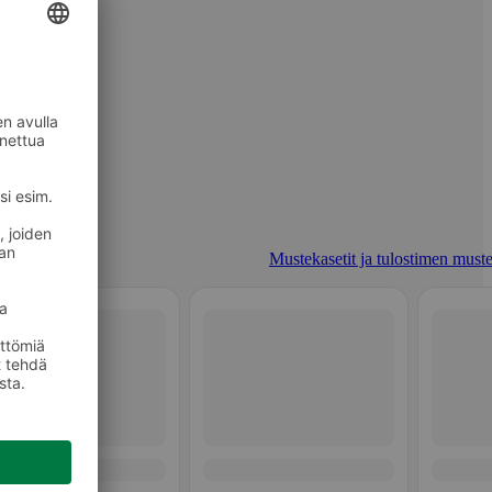
Mustekasetit ja tulostimen muste