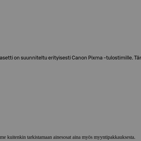
ti on suunniteltu erityisesti Canon Pixma -tulostimille. T
lemme kuitenkin tarkistamaan ainesosat aina myös myyntipakkauksesta.