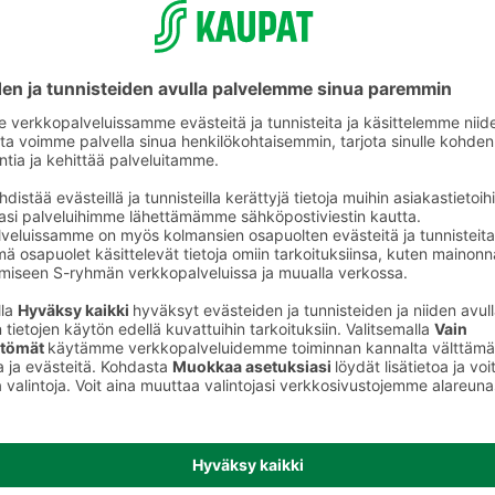
ikkeet
Mustekasetit ja tulostimen musteet