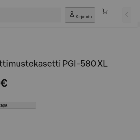
Kirjaudu
timustekasetti PGI-580 XL
 €
stapa