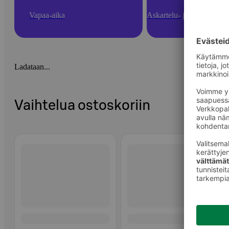
Vapaa-aika
Askartelu- ja toimistotarv
Ladataan...
Vaihtelua ostoskoriin
Ohita listaus