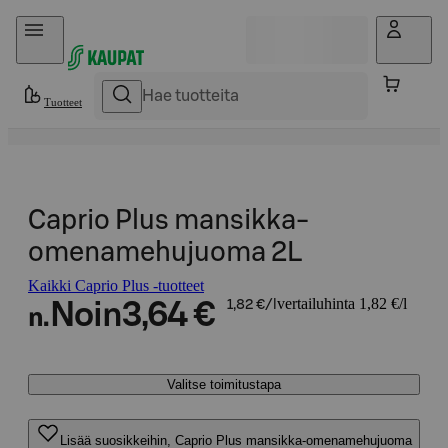
Hyppää sisältöön
Tuotteet
Caprio Plus mansikka-
omenamehujuoma 2L
Kaikki Caprio Plus -tuotteet
vertailuhinta 1,82 €/l
Noin
3,64 €
1,82 €/l
n.
Valitse toimitustapa
Lisää suosikkeihin, Caprio Plus mansikka-omenamehujuoma