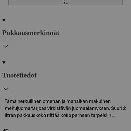
2L
Pakkausmerkinnät
Tuotetiedot
Tämä herkullinen omenan ja mansikan makuinen
mehujuoma tarjoaa virkistävän juomaelämyksen. Suuri 2
litran pakkauskoko riittää koko perheen tarpeisiin…