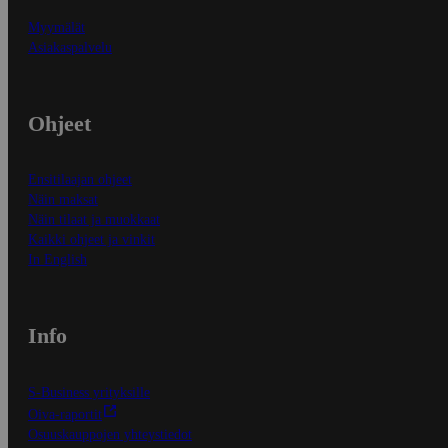
Myymälät
Asiakaspalvelu
Ohjeet
Ensitilaajan ohjeet
Näin maksat
Näin tilaat ja muokkaat
Kaikki ohjeet ja vinkit
In English
Info
S-Business yrityksille
Oiva-raportit
Osuuskauppojen yhteystiedot