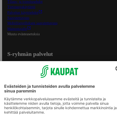
Tilaus- ja toimitusehdot
Tietosuojakäytäntö
Palvelun käyttöehdot
Saavutettavuus
Mobiilisovelluksen saavutettavuus
Mainostajalle
Muuta evästeasetuksia
S-ryhmän palvelut
S-ryhmä
Asiakasomistajuus
Yhteishyvä Ruoka -sovellus
S-ostoslista -sovellus
Prisma.fi
Sokos.fi
S-Pankki
Yhteishyvä
Sokos Hotels