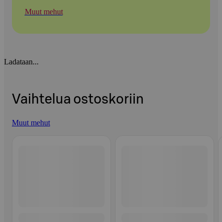
Muut mehut
Ladataan...
Vaihtelua ostoskoriin
Muut mehut
Ohita listaus