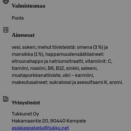
Valmistusmaa
Puola
Ainesosat
vesi, sokeri, mehut tiivisteistä: omena (3 %) ja
mansikka (1 %), happamuudensäätöaineet:
sitruunahappo ja natriumsitraatti, vitamiinit: C,
tiamiini, niasiini, B6, B12, sinkki, seleeni,
mustaporkkanatiiviste, väri – karmiini,
makeutusaineet: sukraloosi ja asesulfaami K, aromi.
Yhteystiedot
Tukkunet Oy
Hakamaantie 20, 90440 Kempele
asiakaspalvelu@tukku.net