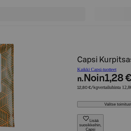
Capsi Kurpitsa
Kaikki Capsi-tuotteet
Noin
1,28 
n.
vertailuhinta 12,8
12,80 €/kg
Valitse toimitu
Lisää
suosikkeihin,
Capsi