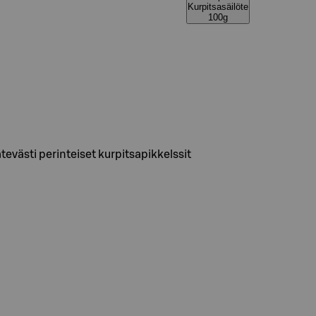
Kurpitsasäilöte
100g
ätevästi perinteiset kurpitsapikkelssit