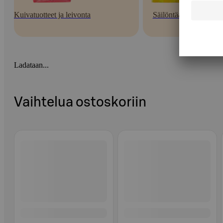
Kuivatuotteet ja leivonta
Säilöntäaineet
Ladataan...
Vaihtelua ostoskoriin
Ohita listaus