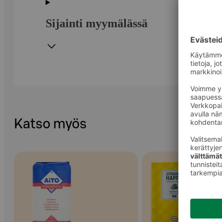
Sijainti myymälässä
Katso myös