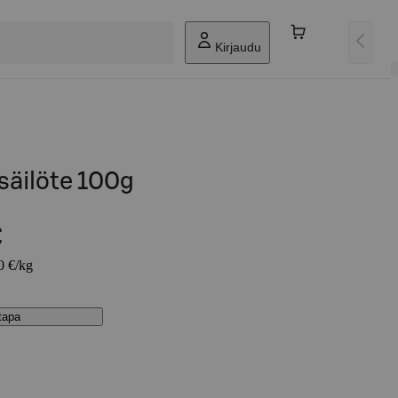
Kirjaudu
säilöte 100g
€
0 €/kg
stapa