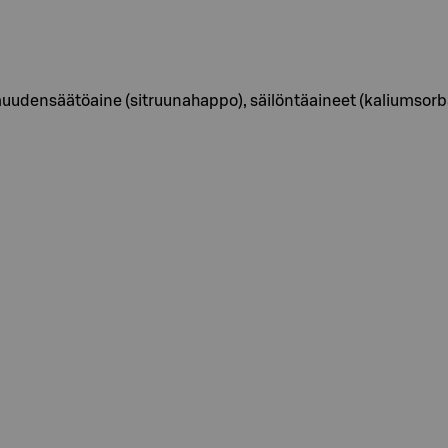
udensäätöaine (sitruunahappo), säilöntäaineet (kaliumsorbaa