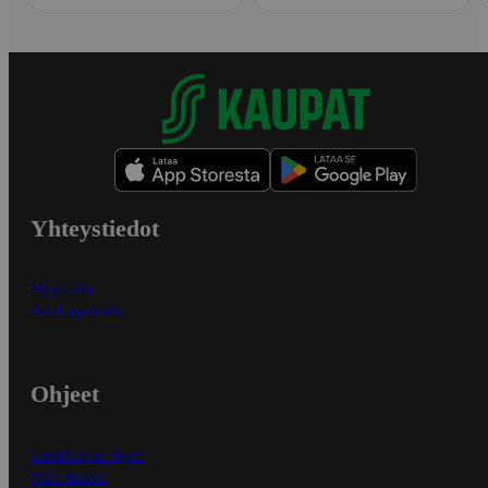
Yhteystiedot
Myymälät
Asiakaspalvelu
Ohjeet
Ensitilaajan ohjeet
Näin maksat