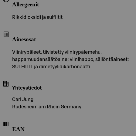
Allergeenit
Rikkidioksidi ja sulfiitit
Ainesosat
Viinirypäleet, tiivistetty viinirypälemehu,
happamuudensäätöaine: viinihappo, säilöntäaineet:
SULFIITIT ja dimetyylidikarbonaatti.
Yhteystiedot
Carl Jung
Rüdesheim am Rhein Germany
EAN