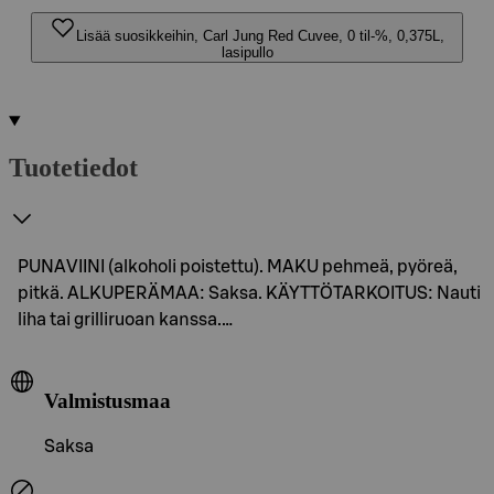
Lisää suosikkeihin, Carl Jung Red Cuvee, 0 til-%, 0,375L,
lasipullo
Tuotetiedot
PUNAVIINI (alkoholi poistettu). MAKU pehmeä, pyöreä,
pitkä. ALKUPERÄMAA: Saksa. KÄYTTÖTARKOITUS: Nauti
liha tai grilliruoan kanssa.…
Valmistusmaa
Saksa