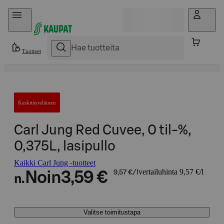
Hyppää sisältöön
Tuotteet
Keskitäyteläinen
Carl Jung Red Cuvee, 0 til-%,
0,375L, lasipullo
Kaikki Carl Jung -tuotteet
vertailuhinta 9,57 €/l
Noin
3,59 €
9,57 €/l
n.
Valitse toimitustapa