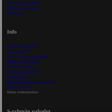
Näin tilaat ja muokkaat
Kaikki ohjeet ja vinkit
In English
Info
S-Business yrityksille
Oiva-raportit
Osuuskauppojen yhteystiedot
Tilaus- ja toimitusehdot
Tietosuojakäytäntö
Palvelun käyttöehdot
Saavutettavuus
Mobiilisovelluksen saavutettavuus
Mainostajalle
Muuta evästeasetuksia
S-ryhmän palvelut