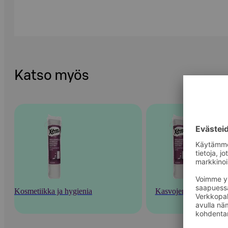
Katso myös
Kosmetiikka ja hygienia
Kasvojenhoito