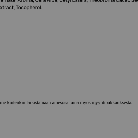
nnamate, Aroma, Cera Alba, Cetyl Esters, Theobroma Cacao S
tract, Tocopherol.
lemme kuitenkin tarkistamaan ainesosat aina myös myyntipakkauksesta.