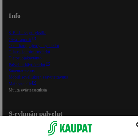
Info
S-Business yrityksille
Oiva-raportit
Osuuskauppojen yhteystiedot
Tilaus- ja toimitusehdot
Tietosuojakäytäntö
Palvelun käyttöehdot
Saavutettavuus
Mobiilisovelluksen saavutettavuus
Mainostajalle
Muuta evästeasetuksia
S-ryhmän palvelut
S-ryhmä