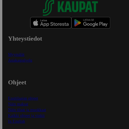
Yhteystiedot
Myymälät
Asiakaspalvelu
Ohjeet
Ensitilaajan ohjeet
Näin maksat
Näin tilaat ja muokkaat
Kaikki ohjeet ja vinkit
In English