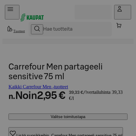
Hyppää sisältöön
Tuotteet
Carrefour Men partageeli
sensitive 75 ml
Kaikki Carrefour Men -tuotteet
vertailuhinta 39,33
Noin
2,95 €
39,33 €/l
n.
€/l
Valitse toimitustapa
Lisää suosikkeihin, Carrefour Men partageeli sensitive 75 ml