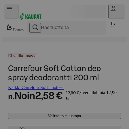
Hyppää sisältöön
Tuotteet
Ei valikoimassa
Carrefour Soft Cotton deo
spray deodorantti 200 ml
Kaikki Carrefour Soft -tuotteet
vertailuhinta 12,90
Noin
2,58 €
12,90 €/l
n.
€/l
Valitse toimitustapa