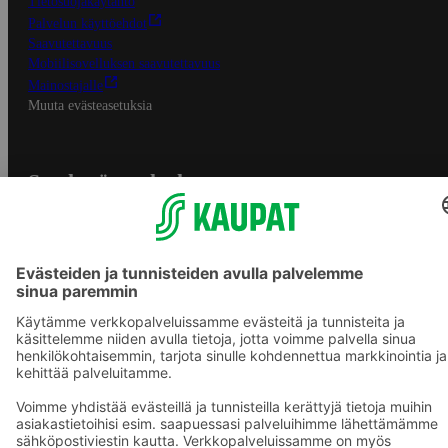
Tietosuojakäytäntö
Palvelun käyttöehdot
Saavutettavuus
Mobiilisovelluksen saavutettavuus
Mainostajalle
Muuta evästeasetuksia
S-ryhmän palvelut
S-ryhmä
Asiakasomistajuus
Yhteishyvä Ruoka -sovellus
S-ostoslista -sovellus
Prisma.fi
Sokos.fi
S-Pankki
Yhteishyvä
Sokos Hotels
Raflaamo