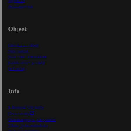
Myymälät
Asiakaspalvelu
Ohjeet
Ensitilaajan ohjeet
Näin maksat
Näin tilaat ja muokkaat
Kaikki ohjeet ja vinkit
In English
Info
S-Business yrityksille
Oiva-raportit
Osuuskauppojen yhteystiedot
Tilaus- ja toimitusehdot