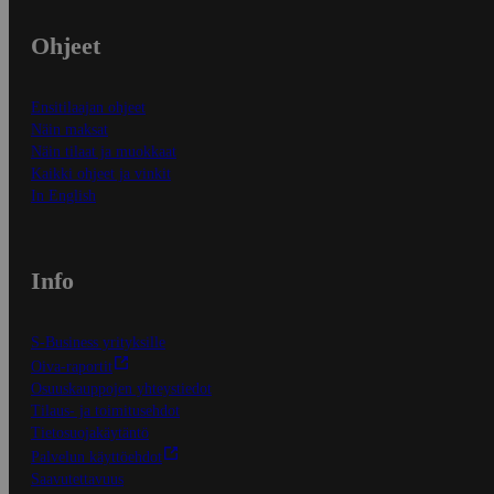
Ohjeet
Ensitilaajan ohjeet
Näin maksat
Näin tilaat ja muokkaat
Kaikki ohjeet ja vinkit
In English
Info
S-Business yrityksille
Oiva-raportit
Osuuskauppojen yhteystiedot
Tilaus- ja toimitusehdot
Tietosuojakäytäntö
Palvelun käyttöehdot
Saavutettavuus