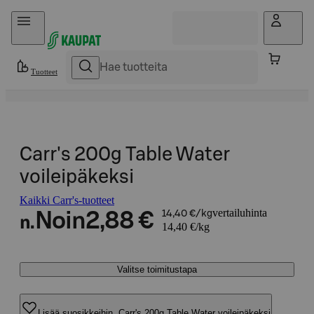
Hyppää sisältöön
Tuotteet
Carr's 200g Table Water
voileipäkeksi
Kaikki Carr's-tuotteet
vertailuhinta
Noin
2,88 €
14,40 €/kg
n.
14,40 €/kg
Valitse toimitustapa
Lisää suosikkeihin, Carr's 200g Table Water voileipäkeksi