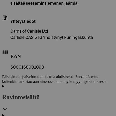
sisältää seesaminsiemenen jäämiä.
Yhteystiedot
Carr's of Carlisle Ltd
Carlisle CA2 5TG Yhdistynyt kuningaskunta
EAN
5000168001098
Päivitämme palvelun tuotetietoja aktiivisesti. Suosittelemme
kuitenkin tarkistamaan ainesosat aina myös myyntipakkauksesta.
Ravintosisältö