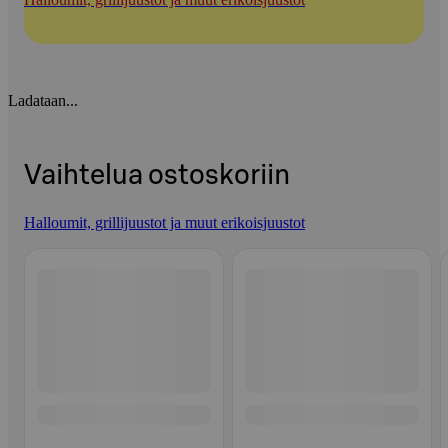
Ladataan...
Vaihtelua ostoskoriin
Halloumit, grillijuustot ja muut erikoisjuustot
Ohita listaus