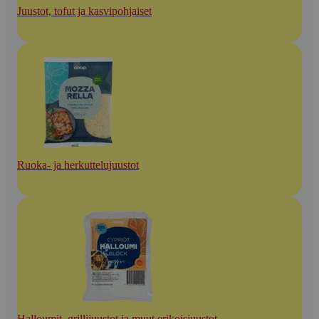
Juustot, tofut ja kasvipohjaiset
Ruoka- ja herkuttelujuustot
Halloumit, grillijuustot ja muut erikoisjuustot