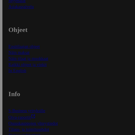
Myymälät
Asiakaspalvelu
Ohjeet
Ensitilaajan ohjeet
Näin maksat
Näin tilaat ja muokkaat
Kaikki ohjeet ja vinkit
In English
Info
S-Business yrityksille
Oiva-raportit
Osuuskauppojen yhteystiedot
Tilaus- ja toimitusehdot