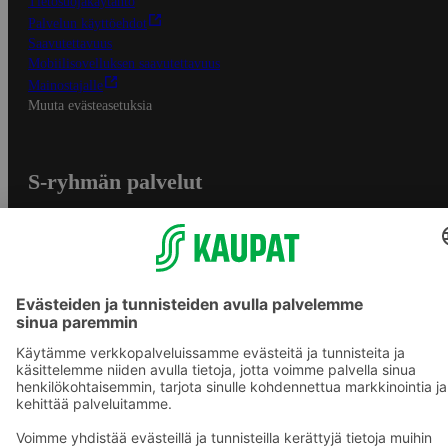
Tietosuojakäytäntö
Palvelun käyttöehdot
Saavutettavuus
Mobiilisovelluksen saavutettavuus
Mainostajalle
Muuta evästeasetuksia
S-ryhmän palvelut
S-ryhmä
Asiakasomistajuus
Yhteishyvä Ruoka -sovellus
S-ostoslista -sovellus
Prisma.fi
Sokos.fi
S-Pankki
Yhteishyvä
Sokos Hotels
Raflaamo