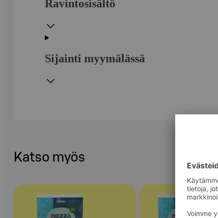
Ravintosisältö
Sijainti myymälässä
Katso myös