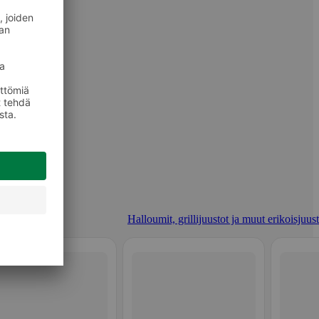
Halloumit, grillijuustot ja muut erikoisjuus