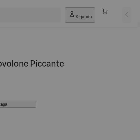
Kirjaudu
ovolone Piccante
stapa