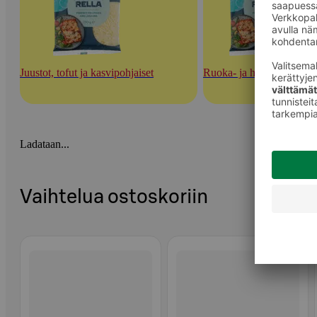
Juustot, tofut ja kasvipohjaiset
Ruoka- ja herkuttelujuust
Ladataan...
Vaihtelua ostoskoriin
Ohita listaus