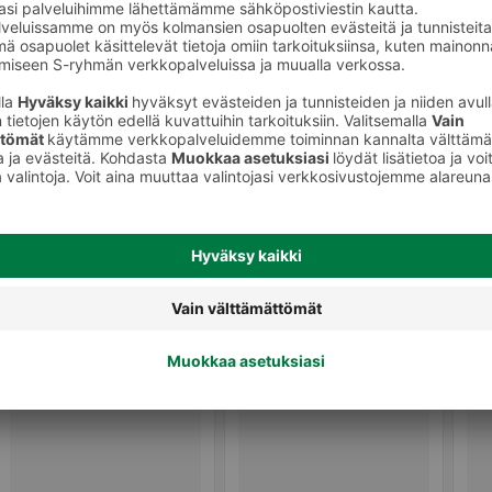
Halloumit, grillijuustot ja muut
ot
erikoisjuustot