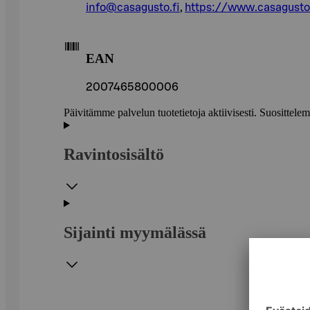
info@casagusto.fi
,
https://www.casagusto.
EAN
2007465800006
Päivitämme palvelun tuotetietoja aktiivisesti. Suositte
Ravintosisältö
Sijainti myymälässä