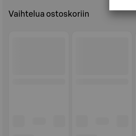
Vaihtelua ostoskoriin
Ohita listaus