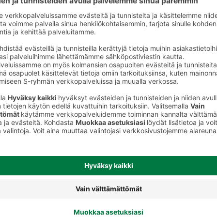
Halloumit, grillijuustot ja muut
ot
erikoisjuustot