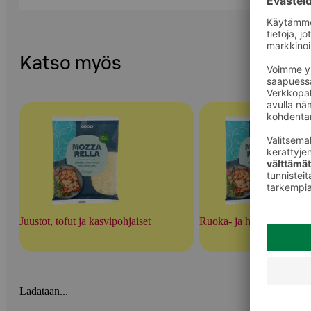
Katso myös
Juustot, tofut ja kasvipohjaiset
Ruoka- ja herkuttelujuust
Ladataan...