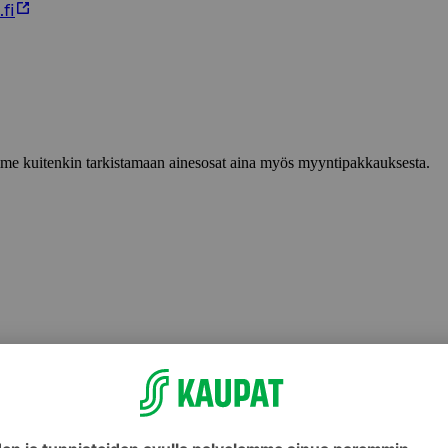
fi
lemme kuitenkin tarkistamaan ainesosat aina myös myyntipakkauksesta.