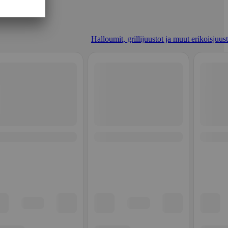
Halloumit, grillijuustot ja muut erikoisjuus