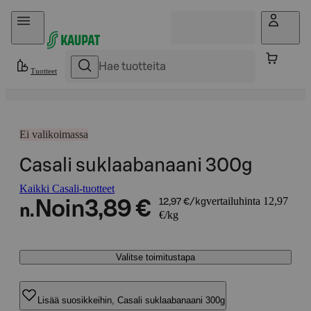
Hyppää sisältöön
Tuotteet
Ei valikoimassa
Casali suklaabanaani 300g
Kaikki Casali-tuotteet
vertailuhinta 12,97
Noin
3,89 €
12,97 €/kg
n.
€/kg
Valitse toimitustapa
Lisää suosikkeihin, Casali suklaabanaani 300g