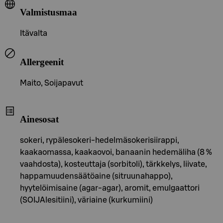
Valmistusmaa
Itävalta
Allergeenit
Maito, Soijapavut
Ainesosat
sokeri, rypälesokeri-hedelmäsokerisiirappi,
kaakaomassa, kaakaovoi, banaanin hedemäliha (8 %
vaahdosta), kosteuttaja (sorbitoli), tärkkelys, liivate,
happamuudensäätöaine (sitruunahappo),
hyytelöimisaine (agar-agar), aromit, emulgaattori
(SOIJAlesitiini), väriaine (kurkumiini)