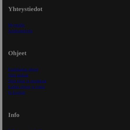
Yhteystiedot
Myymälät
Asiakaspalvelu
Ohjeet
Ensitilaajan ohjeet
Näin maksat
Näin tilaat ja muokkaat
Kaikki ohjeet ja vinkit
In English
Info