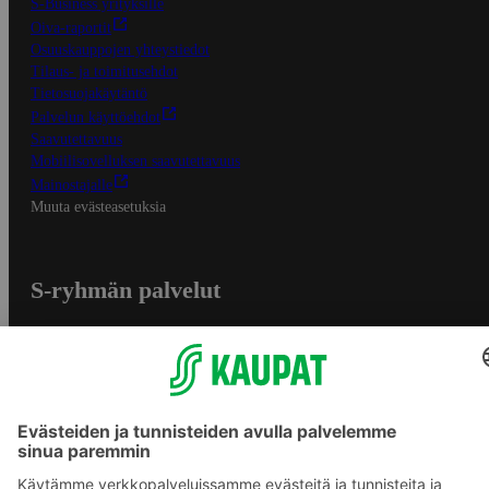
S-Business yrityksille
Oiva-raportit
Osuuskauppojen yhteystiedot
Tilaus- ja toimitusehdot
Tietosuojakäytäntö
Palvelun käyttöehdot
Saavutettavuus
Mobiilisovelluksen saavutettavuus
Mainostajalle
Muuta evästeasetuksia
S-ryhmän palvelut
S-ryhmä
Asiakasomistajuus
Yhteishyvä Ruoka -sovellus
S-ostoslista -sovellus
Prisma.fi
Sokos.fi