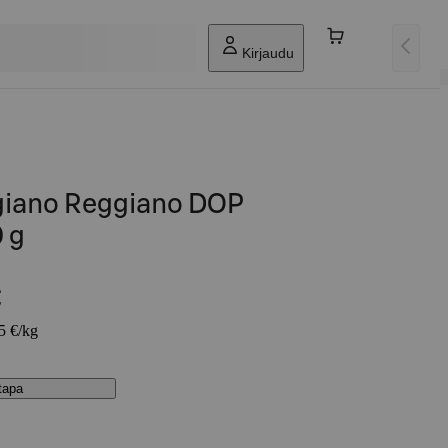
Kirjaudu
igiano Reggiano DOP
 g
€
75 €/kg
stapa