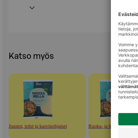
Katso myös
Juustot, tofut ja kasvipohjaiset
Ruoka- ja herkuttelujuust