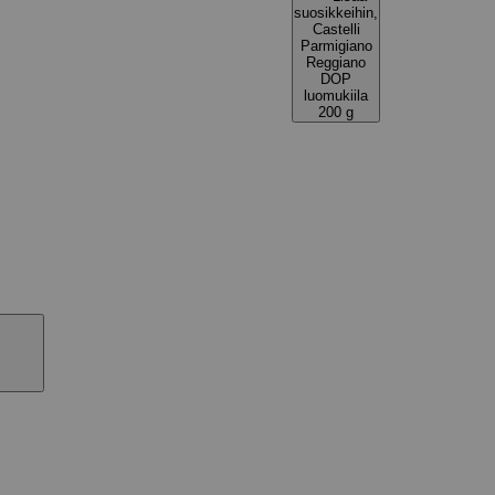
suosikkeihin,
Castelli
Parmigiano
Reggiano
DOP
luomukiila
200 g