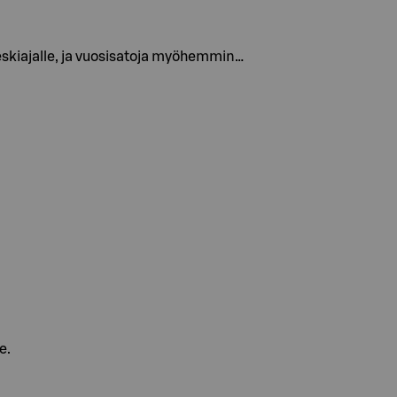
eskiajalle, ja vuosisatoja myöhemmin…
e.