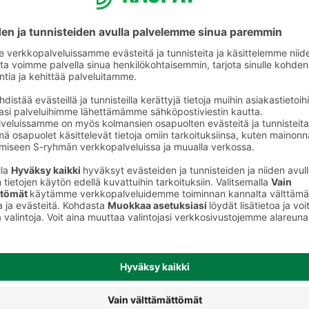
ot
Parmesaanijuustot