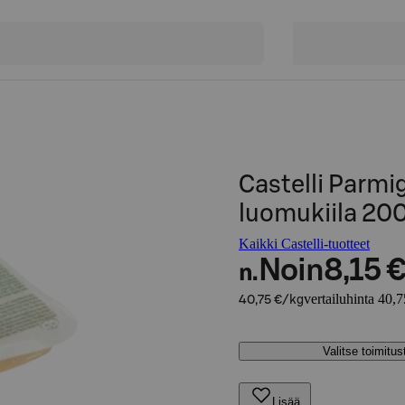
Castelli Parm
luomukiila 200
Kaikki Castelli-tuotteet
Noin
8,15 
n.
vertailuhinta 40,
40,75 €/kg
Valitse toimitu
Lisää