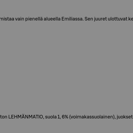
staa vain pienellä alueella Emiliassa. Sen juuret ulottuvat k
n LEHMÄNMATIO, suola 1, 6% (voimakassuolainen), juokset