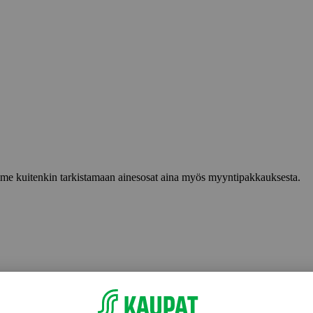
lemme kuitenkin tarkistamaan ainesosat aina myös myyntipakkauksesta.