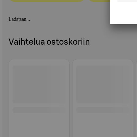
Ladataan...
Vaihtelua ostoskoriin
Ohita listaus