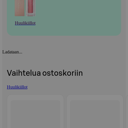
Huulikiillot
Ladataan...
Vaihtelua ostoskoriin
Huulikiillot
Ohita listaus