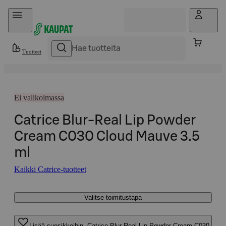
Hyppää sisältöön
Tuotteet
Ei valikoimassa
Catrice Blur-Real Lip Powder
Cream C030 Cloud Mauve 3.5
ml
Kaikki Catrice-tuotteet
Valitse toimitustapa
Lisää suosikkeihin, Catrice Blur-Real Lip Powder Cream C030