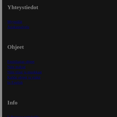
Yhteystiedot
Myymälät
Asiakaspalvelu
Ohjeet
Ensitilaajan ohjeet
Näin maksat
Näin tilaat ja muokkaat
Kaikki ohjeet ja vinkit
In English
Info