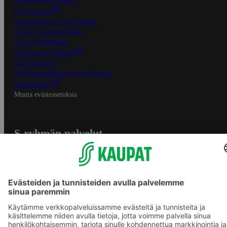
S-Business yrityksille
Oiva-raportit
Osuuskauppojen yhteystiedot
Tilaus- ja toimitusehdot
Tietosuojakäytäntö
Palvelun käyttöehdot
Saavutettavuus
Mobiilisovelluksen saavutettavuus
Mainostajalle
Muuta evästeasetuksia
S-ryhmän palvelut
S-ryhmä
Asiakasomistajuus
Yhteishyvä Ruoka -sovellus
S-ostoslista -sovellus
Prisma.fi
Sokos.fi