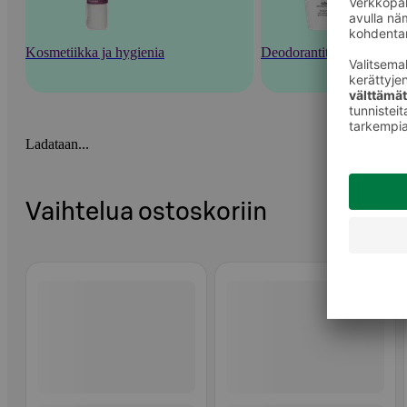
Kosmetiikka ja hygienia
Deodorantit ja tuoksut
Ladataan...
Vaihtelua ostoskoriin
Ohita listaus