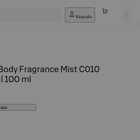
Kirjaudu
 Body Fragrance Mist C010
l 100 ml
stapa