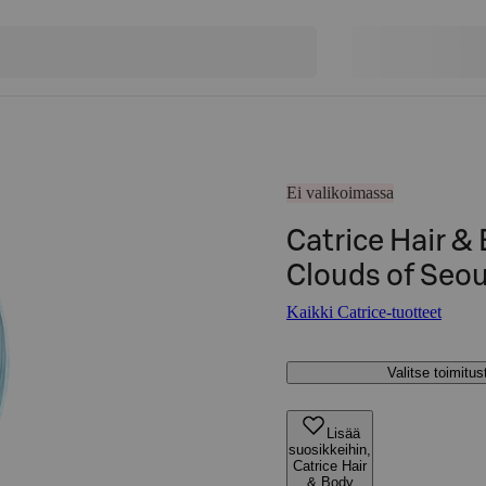
Ei valikoimassa
Catrice Hair &
Clouds of Seou
Kaikki Catrice-tuotteet
Valitse toimitu
Lisää
suosikkeihin,
Catrice Hair
& Body