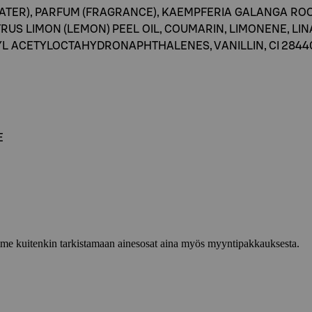
WATER), PARFUM (FRAGRANCE), KAEMPFERIA GALANGA RO
TRUS LIMON (LEMON) PEEL OIL, COUMARIN, LIMONENE, LI
L ACETYLOCTAHYDRONAPHTHALENES, VANILLIN, CI 28440, 
E
lemme kuitenkin tarkistamaan ainesosat aina myös myyntipakkauksesta.