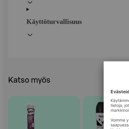
Käyttöturvallisuus
Katso myös