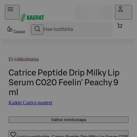
Hyppää sisältöön
Tuotteet
Ei valikoimassa
Catrice Peptide Drip Milky Lip
Serum C020 Feelin' Peachy 9
ml
Kaikki Catrice-tuotteet
Valitse toimitustapa
Lisää suosikkeihin, Catrice Peptide Drip Milky Lip Serum C020