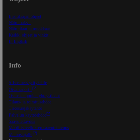
Ensitilaajan ohjeet
Näin maksat
Näin tilaat ja muokkaat
Kaikki ohjeet ja vinkit
In English
Info
S-Business yrityksille
Oiva-raportit
Osuuskauppojen yhteystiedot
Tilaus- ja toimitusehdot
Tietosuojakäytäntö
Palvelun käyttöehdot
Saavutettavuus
Mobiilisovelluksen saavutettavuus
Mainostajalle