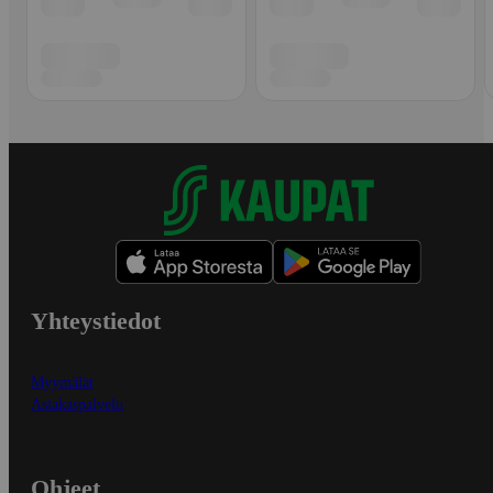
Yhteystiedot
Myymälät
Asiakaspalvelu
Ohjeet