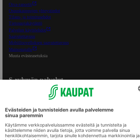
Oiva-raportit
Osuuskauppojen yhteystiedot
Tilaus- ja toimitusehdot
Tietosuojakäytäntö
Palvelun käyttöehdot
Saavutettavuus
Mobiilisovelluksen saavutettavuus
Mainostajalle
Muuta evästeasetuksia
S-ryhmän palvelut
S-ryhmä
Asiakasomistajuus
Yhteishyvä Ruoka -sovellus
S-ostoslista -sovellus
Prisma.fi
Sokos.fi
S-Pankki