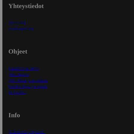
Yhteystiedot
Myymälät
Asiakaspalvelu
Ohjeet
Ensitilaajan ohjeet
Näin maksat
Näin tilaat ja muokkaat
Kaikki ohjeet ja vinkit
In English
Info
S-Business yrityksille