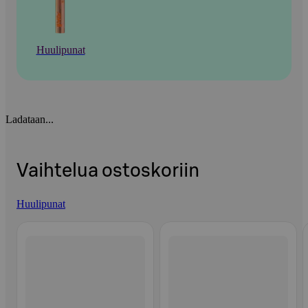
Huulipunat
Ladataan...
Vaihtelua ostoskoriin
Huulipunat
Ohita listaus