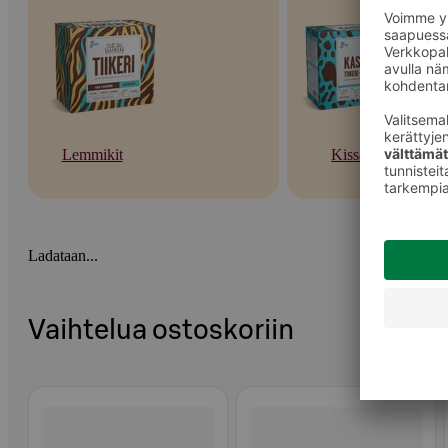
Lemmikit
Kissat
Ladataan...
Vaihtelua ostoskoriin
Ohita listaus