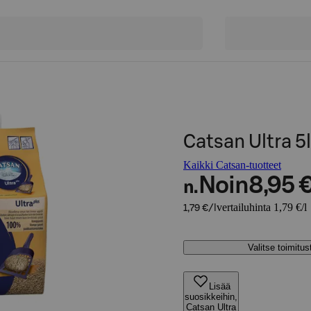
Catsan Ultra 5
Kaikki Catsan-tuotteet
Noin
8,95 
n.
vertailuhinta 1,79 €/l
1,79 €/l
Valitse toimitu
Lisää
suosikkeihin,
Catsan Ultra