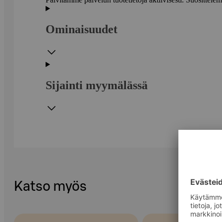
Ominaisuudet
Sijainti myymälässä
Katso myös