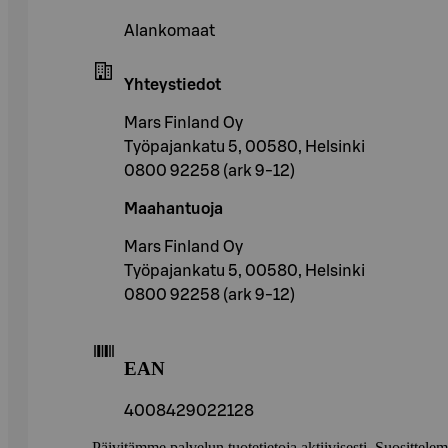
Alankomaat
Yhteystiedot
Mars Finland Oy
Työpajankatu 5, 00580, Helsinki
0800 92258 (ark 9-12)
Maahantuoja
Mars Finland Oy
Työpajankatu 5, 00580, Helsinki
0800 92258 (ark 9-12)
EAN
4008429022128
Päivitämme palvelun tuotetietoja aktiivisesti. Suositte