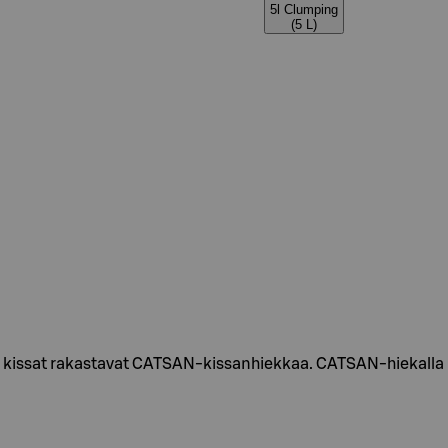
5l Clumping
(5 L)
ksi kissat rakastavat CATSAN-kissanhiekkaa. CATSAN-hiekalla h