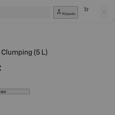
Kirjaudu
l Clumping (5 L)
€
stapa