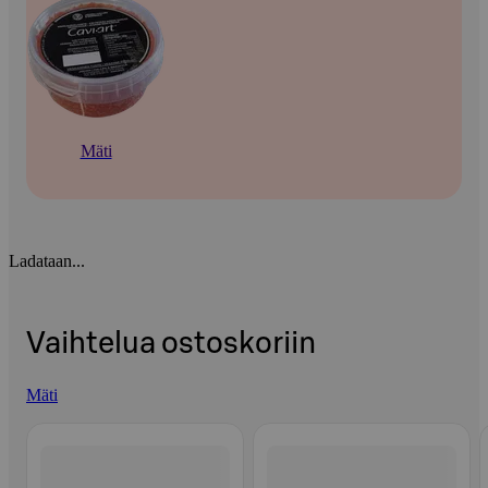
Mäti
Ladataan...
Vaihtelua ostoskoriin
Mäti
Ohita listaus