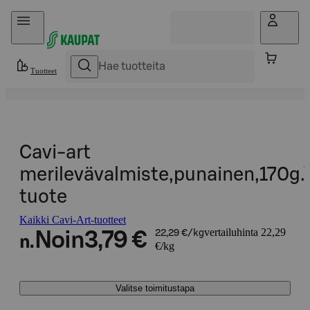
Hyppää sisältöön
Tuotteet
Cavi-art
merilevävalmiste,punainen,170g
tuote
Kaikki Cavi-Art-tuotteet
vertailuhinta 22,29
Noin
3,79 €
22,29 €/kg
n.
€/kg
Valitse toimitustapa