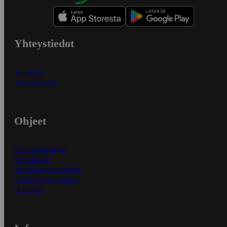
Yhteystiedot
Myymälät
Asiakaspalvelu
Ohjeet
Ensitilaajan ohjeet
Näin maksat
Näin tilaat ja muokkaat
Kaikki ohjeet ja vinkit
In English