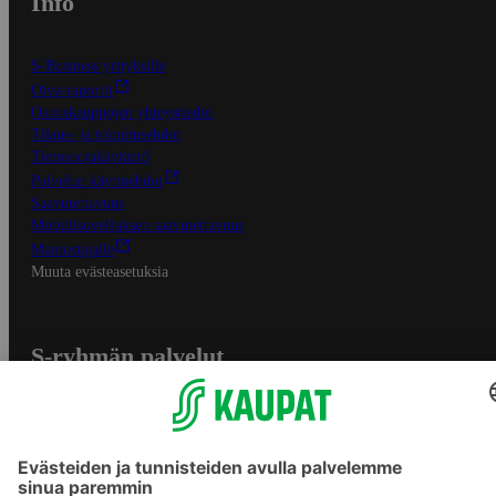
Info
S-Business yrityksille
Oiva-raportit
Osuuskauppojen yhteystiedot
Tilaus- ja toimitusehdot
Tietosuojakäytäntö
Palvelun käyttöehdot
Saavutettavuus
Mobiilisovelluksen saavutettavuus
Mainostajalle
Muuta evästeasetuksia
S-ryhmän palvelut
S-ryhmä
Asiakasomistajuus
Yhteishyvä Ruoka -sovellus
S-ostoslista -sovellus